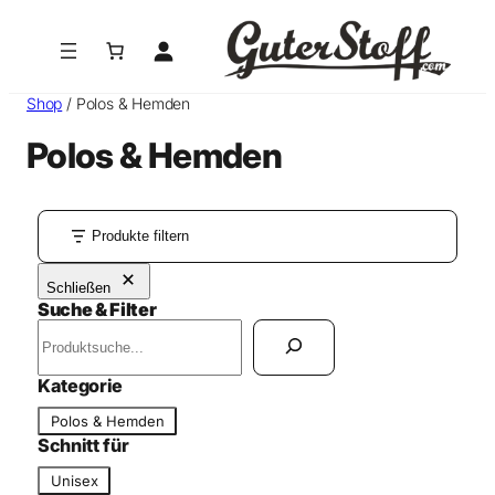
Zum
Inhalt
springen
Shop
/ Polos & Hemden
Polos & Hemden
Produkte filtern
Schließen
Suche & Filter
S
u
c
Kategorie
h
K
Polos & Hemden
e
a
Schnitt für
n
t
S
Unisex
e