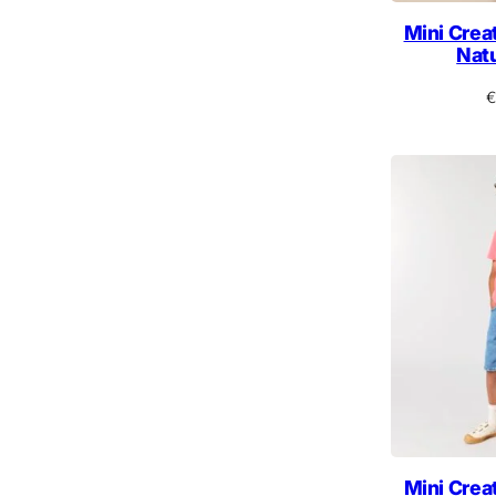
Mini Creat
Nat
€
Mini Creat