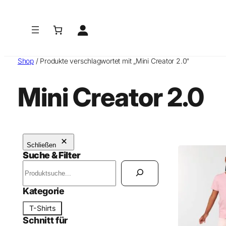
Shop
/ Produkte verschlagwortet mit „Mini Creator 2.0“
Mini Creator 2.0
Schließen
Suche & Filter
S
u
c
Kategorie
h
K
T-Shirts
e
a
Schnitt für