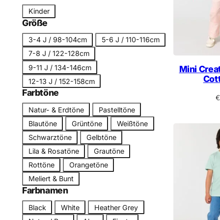
n
t
S
Kinder
e
c
Größe
g
h
G
o
3-4 J / 98-104cm
5-6 J / 110-116cm
n
r
r
7-8 J / 122-128cm
i
ö
i
9-11 J / 134-146cm
t
Mini Creat
ß
e
Cot
t
12-13 J / 152-158cm
e
Farbtöne
€
F
Natur- & Erdtöne
Pastelltöne
a
Blautöne
Grüntöne
Weißtöne
r
Schwarztöne
Gelbtöne
b
Lila & Rosatöne
Grautöne
t
Rottöne
Orangetöne
o
n
Meliert & Bunt
Farbnamen
F
Black
White
Heather Grey
a