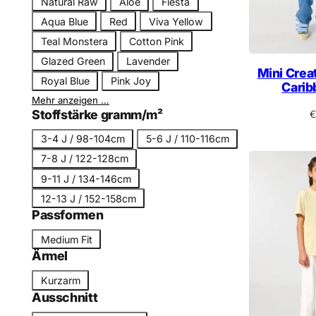
Natural Raw
Aloe
Fiesta
r
Aqua Blue
Red
Viva Yellow
b
Teal Monstera
Cotton Pink
n
Glazed Green
Lavender
a
Mini Creat
m
Royal Blue
Pink Joy
Carib
e
Mehr anzeigen …
Stoffstärke gramm/m²
€
G
3-4 J / 98-104cm
5-6 J / 110-116cm
r
7-8 J / 122-128cm
ö
9-11 J / 134-146cm
ß
12-13 J / 152-158cm
e
Passformen
P
Medium Fit
a
Ärmel
s
Ä
Kurzarm
s
r
Ausschnitt
f
m