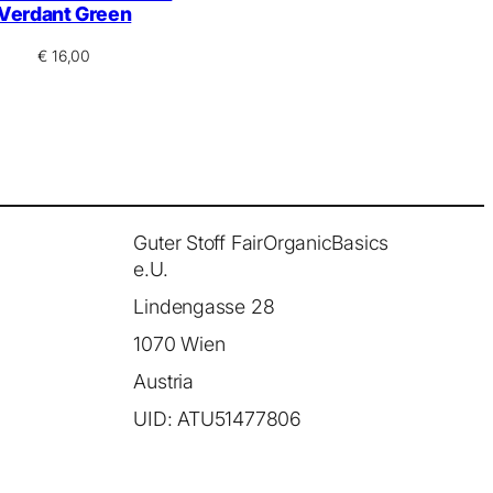
Verdant Green
€
16,00
Guter Stoff FairOrganicBasics
e.U.
Lindengasse 28
1070 Wien
Austria
UID: ATU51477806