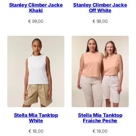
Stanley Climber Jacke
Stanley Climber Jacke
Khaki
Off White
€
99,00
€
99,00
Stella Mia Tanktop
Stella Mia Tanktop
White
Fraiche Peche
€
18,00
€
18,00