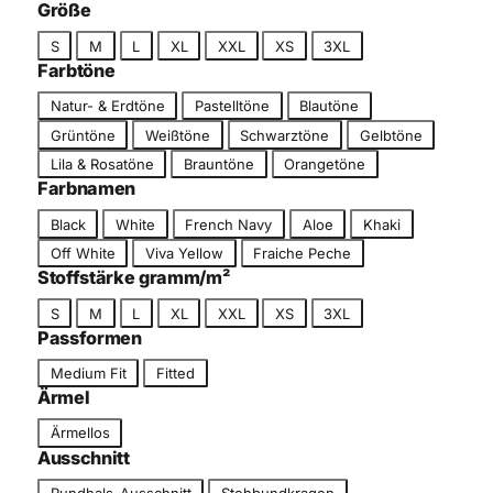
c
Größe
g
h
G
o
S
M
L
XL
XXL
XS
3XL
n
r
r
Farbtöne
i
ö
i
F
t
Natur- & Erdtöne
Pastelltöne
Blautöne
ß
e
a
t
Grüntöne
Weißtöne
Schwarztöne
Gelbtöne
e
r
Lila & Rosatöne
Brauntöne
Orangetöne
b
Farbnamen
t
F
o
Black
White
French Navy
Aloe
Khaki
a
n
Off White
Viva Yellow
Fraiche Peche
r
Stoffstärke gramm/m²
b
G
S
M
L
XL
XXL
XS
3XL
n
r
Passformen
a
ö
m
P
Medium Fit
Fitted
ß
e
a
Ärmel
e
s
Ä
Ärmellos
s
r
Ausschnitt
f
m
A
o
Rundhals-Ausschnitt
Stehbundkragen