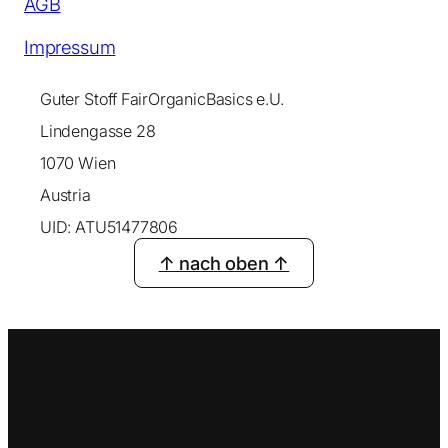
AGB
Impressum
Guter Stoff FairOrganicBasics e.U.
Lindengasse 28
1070 Wien
Austria
UID: ATU51477806
↑ nach oben ↑