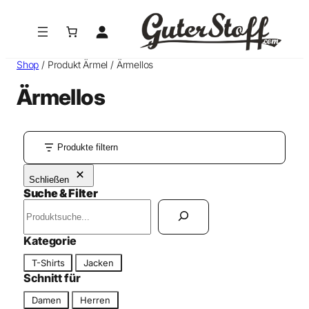
Zum
Inhalt
springen
Shop
/ Produkt Ärmel / Ärmellos
Ärmellos
Produkte filtern
Schließen
Suche & Filter
S
u
c
Kategorie
h
K
T-Shirts
Jacken
e
a
Schnitt für
n
t
S
Damen
Herren
e