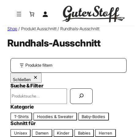
Zum
Inhalt
springen
Shop
/ Produkt Ausschnitt / Rundhals-Ausschnitt
Rundhals-Ausschnitt
Produkte filtern
Schließen
Suche & Filter
S
u
c
Kategorie
h
K
T-Shirts
Hoodies & Sweater
Baby-Bodies
e
a
Schnitt für
n
t
S
Unisex
Damen
Kinder
Babies
Herren
e