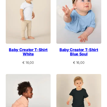
n
l
g
e
l
r
i
P
c
r
h
e
e
i
r
s
P
i
r
s
e
t
Baby Creator T-Shirt
Baby Creator T-Shirt
i
:
White
Blue Soul
s
€
w
€
16,00
€
16,00
a
1
r
2
:
,
€
0
0
1
.
6
,
0