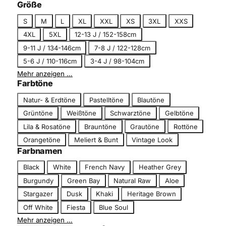
c
Größe
g
h
G
o
S
M
L
XL
XXL
XS
3XL
XXS
n
r
r
4XL
5XL
12-13 J / 152-158cm
i
ö
i
t
9-11 J / 134-146cm
7-8 J / 122-128cm
ß
e
t
5-6 J / 110-116cm
3-4 J / 98-104cm
e
Mehr anzeigen …
Farbtöne
F
Natur- & Erdtöne
Pastelltöne
Blautöne
a
Grüntöne
Weißtöne
Schwarztöne
Gelbtöne
r
Lila & Rosatöne
Brauntöne
Grautöne
Rottöne
b
Orangetöne
Meliert & Bunt
Vintage Look
t
Farbnamen
o
n
F
Black
White
French Navy
Heather Grey
a
Burgundy
Green Bay
Natural Raw
Aloe
r
Stargazer
Dusk
Khaki
Heritage Brown
b
Off White
Fiesta
Blue Soul
n
Mehr anzeigen …
a