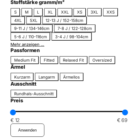
Stoffstärke gramm/m²
m
e
G
S
M
L
XL
XXL
XS
3XL
XXS
r
4XL
5XL
12-13 J / 152-158cm
ö
9-11 J / 134-146cm
7-8 J / 122-128cm
ß
5-6 J / 110-116cm
3-4 J / 98-104cm
e
Mehr anzeigen …
Passformen
P
Medium Fit
Fitted
Relaxed Fit
Oversized
a
Ärmel
s
Ä
Kurzarm
Langarm
Ärmellos
s
r
Ausschnitt
f
m
A
o
Rundhals-Ausschnitt
e
u
r
Preis
l
s
m
s
c
€ 12
€ 69
h
Anwenden
n