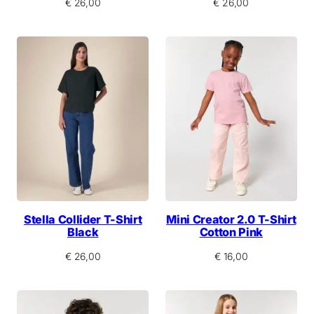
€
26,00
€
26,00
Stella Collider T-Shirt
Mini Creator 2.0 T-Shirt
Black
Cotton Pink
€
26,00
€
16,00