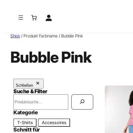
Zum
Inhalt
springen
Shop
/ Produkt Farbname / Bubble Pink
Bubble Pink
Schließen
Suche & Filter
S
u
c
Kategorie
h
K
T-Shirts
Accessoires
e
a
Schnitt für