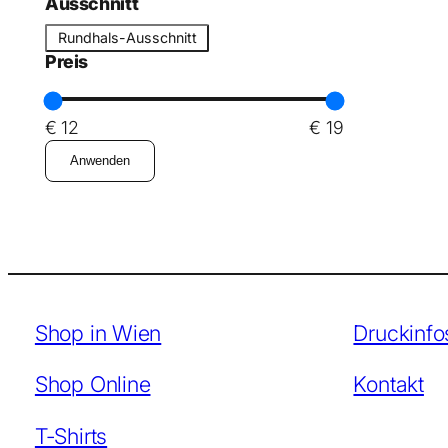
r
Ausschnitt
f
m
A
o
Rundhals-Ausschnitt
e
u
Preis
r
l
s
m
s
€ 12
€ 19
c
h
Anwenden
n
i
t
t
Shop in Wien
Druckinfo
Shop Online
Kontakt
T-Shirts