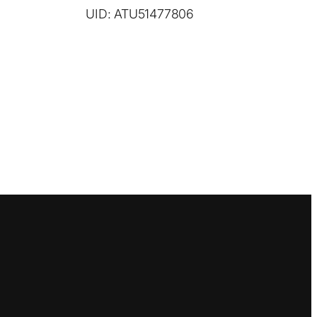
UID: ATU51477806