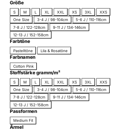
c
Größe
g
h
G
o
S
M
L
XL
XXL
XS
3XL
XXS
n
r
r
One Size
3-4 J / 98-104cm
5-6 J / 110-116cm
i
ö
i
t
7-8 J / 122-128cm
9-11 J / 134-146cm
ß
e
t
12-13 J / 152-158cm
e
Farbtöne
F
Pastelltöne
Lila & Rosatöne
a
Farbnamen
r
F
Cotton Pink
b
a
Stoffstärke gramm/m²
t
r
G
o
S
M
L
XL
XXL
XS
3XL
XXS
b
r
n
One Size
3-4 J / 98-104cm
5-6 J / 110-116cm
n
ö
a
7-8 J / 122-128cm
9-11 J / 134-146cm
ß
m
12-13 J / 152-158cm
e
e
Passformen
P
Medium Fit
a
Ärmel