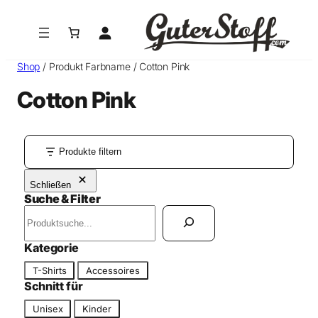
Zum
Inhalt
springen
Shop
/ Produkt Farbname / Cotton Pink
Cotton Pink
Produkte filtern
Schließen
Suche & Filter
S
u
c
Kategorie
h
K
T-Shirts
Accessoires
e
a
Schnitt für
n
t
S
Unisex
Kinder
e