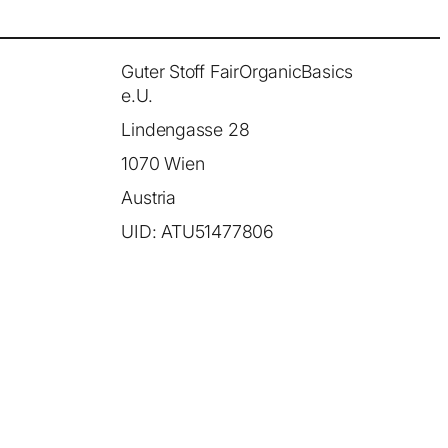
Guter Stoff FairOrganicBasics
e.U.
Lindengasse 28
1070 Wien
Austria
UID: ATU51477806