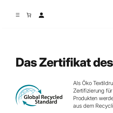
Zum
Inhalt
springen
Das Zertifikat de
Als Öko Textildr
Zertifizierung f
Produkten werden
aus dem Recycli