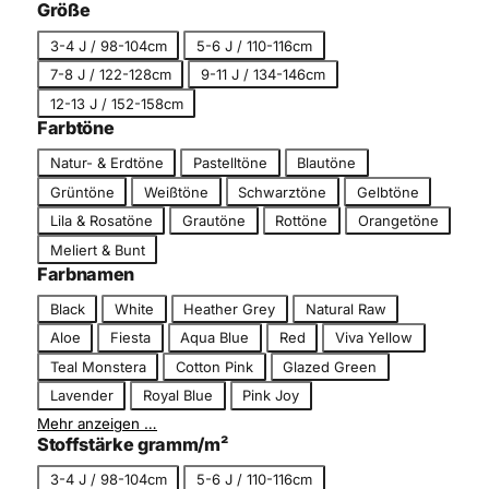
c
Größe
g
h
G
o
3-4 J / 98-104cm
5-6 J / 110-116cm
n
r
r
7-8 J / 122-128cm
9-11 J / 134-146cm
i
ö
i
t
12-13 J / 152-158cm
ß
e
t
Farbtöne
e
F
Natur- & Erdtöne
Pastelltöne
Blautöne
a
Grüntöne
Weißtöne
Schwarztöne
Gelbtöne
r
Lila & Rosatöne
Grautöne
Rottöne
Orangetöne
b
Meliert & Bunt
t
Farbnamen
o
n
F
Black
White
Heather Grey
Natural Raw
a
Aloe
Fiesta
Aqua Blue
Red
Viva Yellow
r
Teal Monstera
Cotton Pink
Glazed Green
b
Lavender
Royal Blue
Pink Joy
n
Mehr anzeigen …
a
Stoffstärke gramm/m²
m
e
G
3-4 J / 98-104cm
5-6 J / 110-116cm