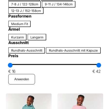
r
7-8 J / 122-128cm
9-11 J / 134-146cm
ö
12-13 J / 152-158cm
ß
Passformen
e
P
Medium Fit
a
Ärmel
s
Ä
Kurzarm
Langarm
s
r
Ausschnitt
f
m
A
o
Rundhals-Ausschnitt
Rundhals-Ausschnitt mit Kapuze
e
u
r
Preis
l
s
m
s
c
€ 16
€ 42
h
Anwenden
n
i
t
t