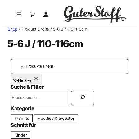
Zum
Inhalt
springen
Shop
/ Produkt Größe / 5-6 J / 110-116cm
5-6 J / 110-116cm
Produkte filtern
Schließen
Suche & Filter
S
u
c
Kategorie
h
K
T-Shirts
Hoodies & Sweater
e
a
Schnitt für
n
t
S
Kinder
e