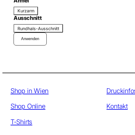
Ärmel
s
Ä
Kurzarm
s
r
Ausschnitt
f
m
A
o
Rundhals-Ausschnitt
e
u
r
l
Anwenden
s
m
s
c
h
n
i
t
Shop in Wien
Druckinfo
t
Shop Online
Kontakt
T-Shirts