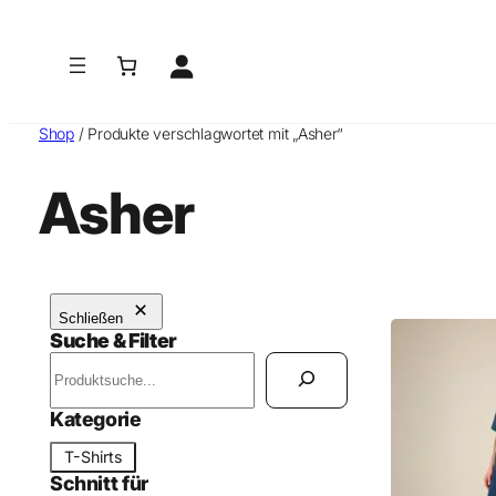
Shop
/ Produkte verschlagwortet mit „Asher“
Asher
Schließen
Suche & Filter
S
u
c
Kategorie
h
K
T-Shirts
e
a
Schnitt für