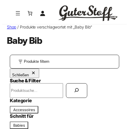
Shop
/ Produkte verschlagwortet mit „Baby Bib“
Baby Bib
Produkte filtern
Schließen
Suche & Filter
S
u
c
Kategorie
h
K
Accessoires
e
a
Schnitt für
n
t
S
Babies
e