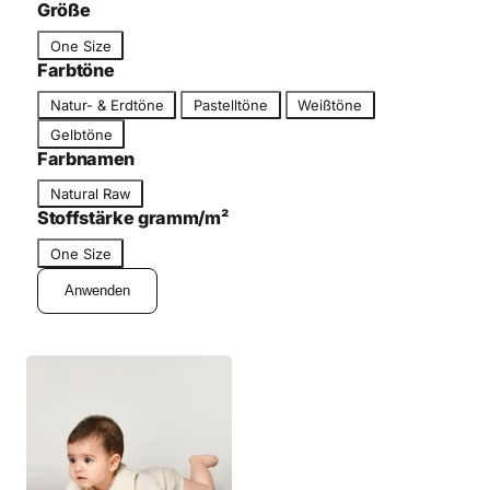
c
Größe
g
h
G
o
One Size
n
r
r
Farbtöne
i
ö
i
F
t
Natur- & Erdtöne
Pastelltöne
Weißtöne
ß
e
a
t
Gelbtöne
e
r
Farbnamen
b
F
Natural Raw
t
a
Stoffstärke gramm/m²
o
r
n
G
One Size
b
r
n
Anwenden
ö
a
ß
m
e
e