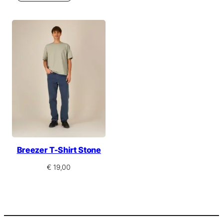
s
c
h
n
i
t
t
Breezer T-Shirt Stone
€
19,00