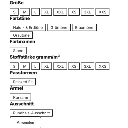
c
Größe
g
h
G
o
S
M
L
XL
XXL
XS
3XL
XXS
n
r
r
Farbtöne
i
ö
i
F
t
Natur- & Erdtöne
Grüntöne
Brauntöne
ß
e
a
t
Grautöne
e
r
Farbnamen
b
F
Stone
t
a
Stoffstärke gramm/m²
o
r
n
G
S
M
L
XL
XXL
XS
3XL
XXS
b
r
Passformen
n
ö
P
a
Relaxed Fit
ß
a
m
Ärmel
e
s
e
Ä
Kurzarm
s
r
Ausschnitt
f
m
A
o
Rundhals-Ausschnitt
e
u
r
l
Anwenden
s
m