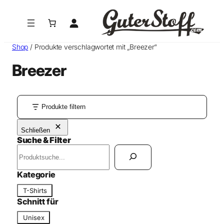
Shop
/ Produkte verschlagwortet mit „Breezer“
Breezer
Produkte filtern
Schließen
Suche & Filter
S
u
c
Kategorie
h
K
T-Shirts
e
a
Schnitt für
n
t
S
Unisex
e