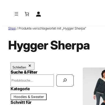
Shop
/ Produkte verschlagwortet mit „Hygger Sherpa“
Hygger Sherpa
Schließen
Suche & Filter
S
u
c
Kategorie
h
K
Hoodies & Sweater
e
a
Schnitt für