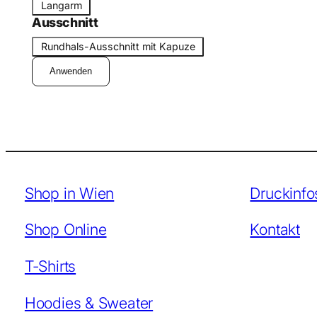
Ä
Langarm
s
r
Ausschnitt
f
m
A
o
Rundhals-Ausschnitt mit Kapuze
e
u
r
l
Anwenden
s
m
s
c
h
n
i
t
Shop in Wien
Druckinfo
t
Shop Online
Kontakt
T-Shirts
Hoodies & Sweater