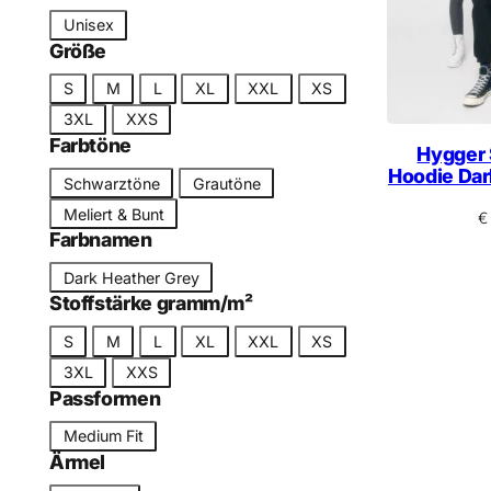
n
t
S
Unisex
e
c
Größe
g
h
G
o
S
M
L
XL
XXL
XS
n
r
r
3XL
XXS
i
ö
i
Farbtöne
t
Hygger 
ß
e
Hoodie Dar
t
F
Schwarztöne
Grautöne
e
a
Meliert & Bunt
€
r
Farbnamen
b
F
Dark Heather Grey
t
a
Stoffstärke gramm/m²
o
r
n
G
S
M
L
XL
XXL
XS
b
r
3XL
XXS
n
ö
Passformen
a
ß
m
P
Medium Fit
e
e
a
Ärmel
s