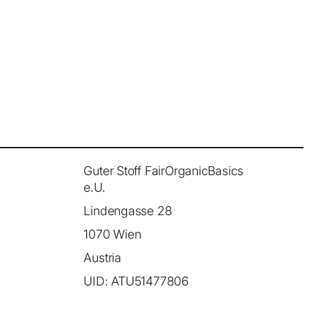
Guter Stoff FairOrganicBasics
e.U.
Lindengasse 28
1070 Wien
Austria
UID: ATU51477806