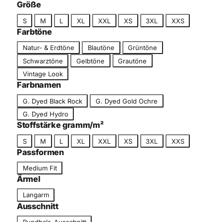
c
Größe
g
h
G
o
S
M
L
XL
XXL
XS
3XL
XXS
n
r
r
Farbtöne
i
ö
i
F
t
Natur- & Erdtöne
Blautöne
Grüntöne
ß
e
a
t
Schwarztöne
Gelbtöne
Grautöne
e
r
Vintage Look
b
Farbnamen
t
F
o
G. Dyed Black Rock
G. Dyed Gold Ochre
a
n
G. Dyed Hydro
r
Stoffstärke gramm/m²
b
G
S
M
L
XL
XXL
XS
3XL
XXS
n
r
Passformen
a
ö
m
P
Medium Fit
ß
e
a
Ärmel
e
s
Ä
Langarm
s
r
Ausschnitt
f
m
A
o
Rundhals-Ausschnitt