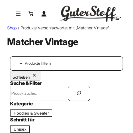
Shop
/ Produkte verschlagwortet mit „Matcher Vintage“
Matcher Vintage
Produkte filtern
Schließen
Suche & Filter
S
u
c
Kategorie
h
K
Hoodies & Sweater
e
a
Schnitt für
n
t
S
Unisex
e