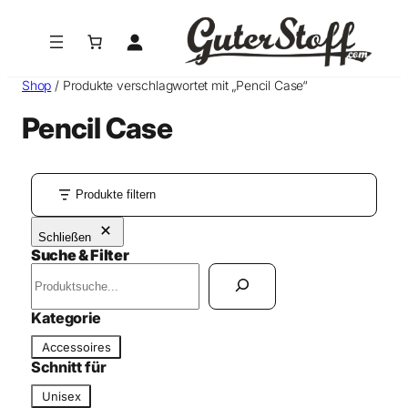
Shop
/ Produkte verschlagwortet mit „Pencil Case“
Pencil Case
Produkte filtern
Schließen
Suche & Filter
S
u
c
Kategorie
h
K
Accessoires
e
a
Schnitt für
n
t
S
Unisex
e