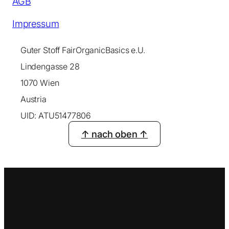
AGB
Impressum
Guter Stoff FairOrganicBasics e.U.
Lindengasse 28
1070 Wien
Austria
UID: ATU51477806
↑ nach oben ↑