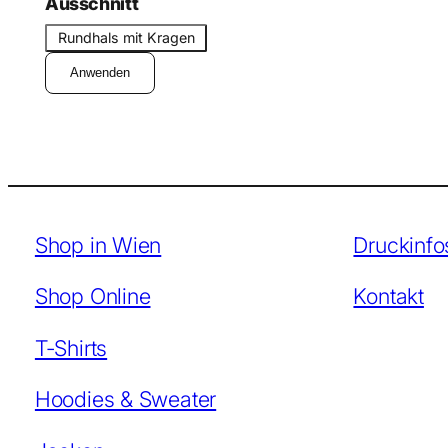
r
Ausschnitt
f
m
A
o
Rundhals mit Kragen
e
u
r
l
Anwenden
s
m
s
c
h
n
i
t
Shop in Wien
Druckinfo
t
Shop Online
Kontakt
T-Shirts
Hoodies & Sweater