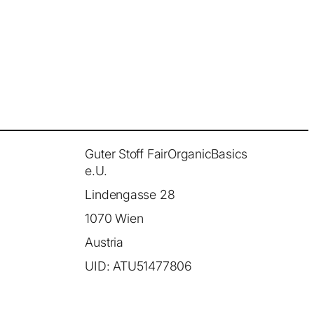
Guter Stoff FairOrganicBasics
e.U.
Lindengasse 28
1070 Wien
Austria
UID: ATU51477806