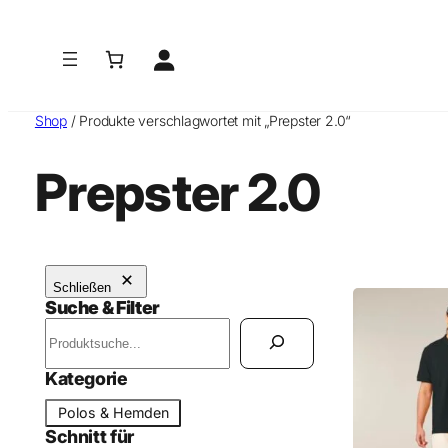
Shop
/ Produkte verschlagwortet mit „Prepster 2.0“
Prepster 2.0
Schließen
Suche & Filter
S
u
c
Kategorie
h
K
Polos & Hemden
e
a
Schnitt für