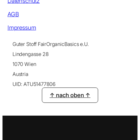
Datenschutz
AGB
Impressum
Guter Stoff FairOrganicBasics e.U.
Lindengasse 28
1070 Wien
Austria
UID: ATU51477806
↑ nach oben ↑