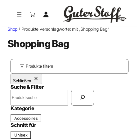
Shop
/ Produkte verschlagwortet mit „Shopping Bag“
Shopping Bag
Produkte filtern
Schließen
Suche & Filter
S
u
c
Kategorie
h
K
Accessoires
e
a
Schnitt für
n
t
S
Unisex
e