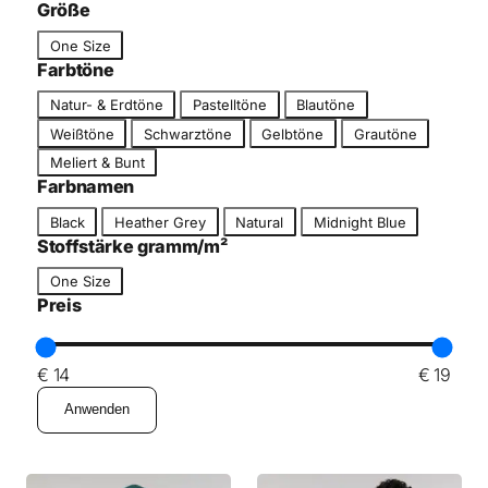
c
Größe
g
h
G
o
One Size
n
r
r
Farbtöne
i
ö
i
F
t
Natur- & Erdtöne
Pastelltöne
Blautöne
ß
e
a
t
Weißtöne
Schwarztöne
Gelbtöne
Grautöne
e
r
Meliert & Bunt
b
Farbnamen
t
F
o
Black
Heather Grey
Natural
Midnight Blue
a
n
Stoffstärke gramm/m²
r
G
One Size
b
r
Preis
n
ö
a
ß
m
e
€ 14
€ 19
e
Anwenden