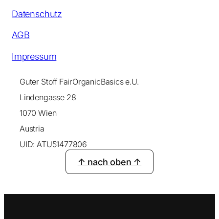
Datenschutz
AGB
Impressum
Guter Stoff FairOrganicBasics e.U.
Lindengasse 28
1070 Wien
Austria
UID: ATU51477806
↑ nach oben ↑