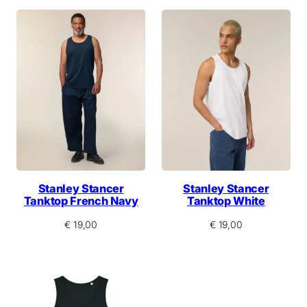
c
h
n
i
t
t
Stanley Stancer
Stanley Stancer
Tanktop French Navy
Tanktop White
€
19,00
€
19,00