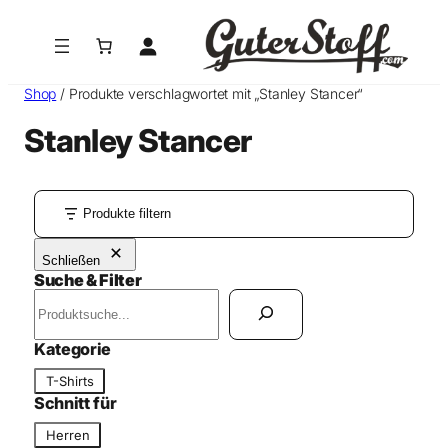
Shop
/ Produkte verschlagwortet mit „Stanley Stancer“
Stanley Stancer
Produkte filtern
Schließen
Suche & Filter
S
u
c
Kategorie
h
K
T-Shirts
e
a
Schnitt für
n
t
S
Herren
e