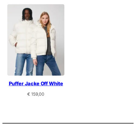
c
h
n
i
t
t
Puffer Jacke Off White
€
159,00