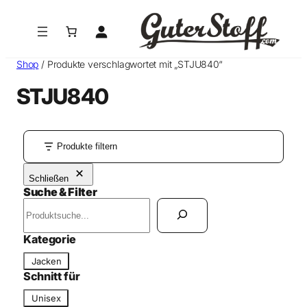
Shop
/ Produkte verschlagwortet mit „STJU840“
STJU840
Produkte filtern
Schließen
Suche & Filter
S
u
c
Kategorie
h
K
Jacken
e
a
Schnitt für
n
t
S
Unisex
e