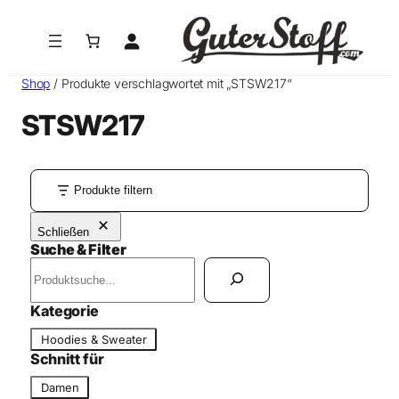
Shop
/ Produkte verschlagwortet mit „STSW217“
STSW217
Produkte filtern
Schließen
Suche & Filter
S
u
c
Kategorie
h
K
Hoodies & Sweater
e
a
Schnitt für
n
t
S
Damen
e