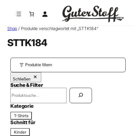
Shop
/ Produkte verschlagwortet mit „STTK184“
STTK184
Produkte filtern
Schließen
Suche & Filter
S
u
c
Kategorie
h
K
T-Shirts
e
a
Schnitt für
n
t
S
Kinder
e