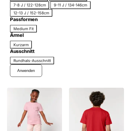
r
7-8 J / 122-128cm
9-11 J / 134-146cm
ö
12-13 J / 152-158cm
ß
Passformen
e
P
Medium Fit
a
Ärmel
s
Ä
Kurzarm
s
r
Ausschnitt
f
m
A
o
Rundhals-Ausschnitt
e
u
r
l
Anwenden
s
m
s
c
h
n
i
t
t