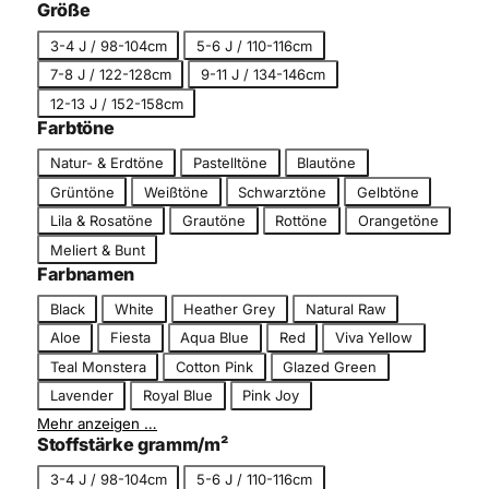
c
Größe
g
h
G
o
3-4 J / 98-104cm
5-6 J / 110-116cm
n
r
r
7-8 J / 122-128cm
9-11 J / 134-146cm
i
ö
i
t
12-13 J / 152-158cm
ß
e
t
Farbtöne
e
F
Natur- & Erdtöne
Pastelltöne
Blautöne
a
Grüntöne
Weißtöne
Schwarztöne
Gelbtöne
r
Lila & Rosatöne
Grautöne
Rottöne
Orangetöne
b
Meliert & Bunt
t
Farbnamen
o
n
F
Black
White
Heather Grey
Natural Raw
a
Aloe
Fiesta
Aqua Blue
Red
Viva Yellow
r
Teal Monstera
Cotton Pink
Glazed Green
b
Lavender
Royal Blue
Pink Joy
n
Mehr anzeigen …
a
Stoffstärke gramm/m²
m
e
G
3-4 J / 98-104cm
5-6 J / 110-116cm