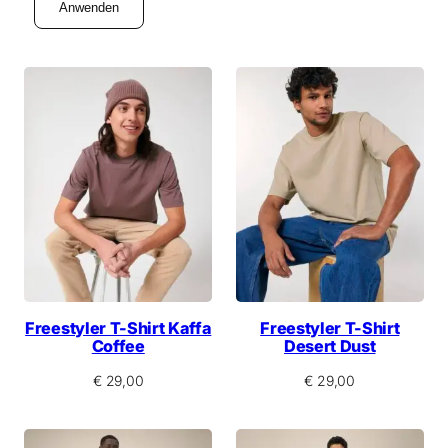
l
Anwenden
s
m
s
c
h
n
i
t
t
Freestyler T-Shirt Kaffa
Freestyler T-Shirt
Coffee
Desert Dust
€
29,00
€
29,00