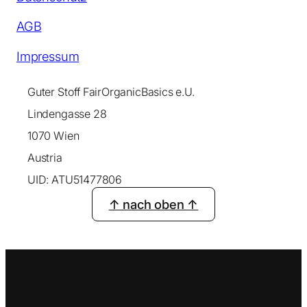
AGB
Impressum
Guter Stoff FairOrganicBasics e.U.
Lindengasse 28
1070 Wien
Austria
UID: ATU51477806
↑ nach oben ↑