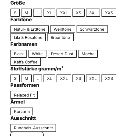
c
Größe
g
h
G
o
S
M
L
XL
XXL
XS
3XL
XXS
n
r
r
Farbtöne
i
ö
i
F
t
Natur- & Erdtöne
Weißtöne
Schwarztöne
ß
e
a
t
Lila & Rosatöne
Brauntöne
e
r
Farbnamen
b
F
Black
White
Desert Dust
Mocha
t
a
o
Kaffa Coffee
r
n
Stoffstärke gramm/m²
b
G
S
M
L
XL
XXL
XS
3XL
XXS
n
r
Passformen
a
ö
m
P
Relaxed Fit
ß
e
a
Ärmel
e
s
Ä
Kurzarm
s
r
Ausschnitt
f
m
A
o
Rundhals-Ausschnitt
e
u
r