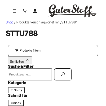
Shop
/ Produkte verschlagwortet mit „STTU788“
STTU788
Produkte filtern
Schließen
Suche & Filter
S
u
c
Kategorie
h
K
T-Shirts
e
a
Schnitt für
n
t
S
Unisex
e