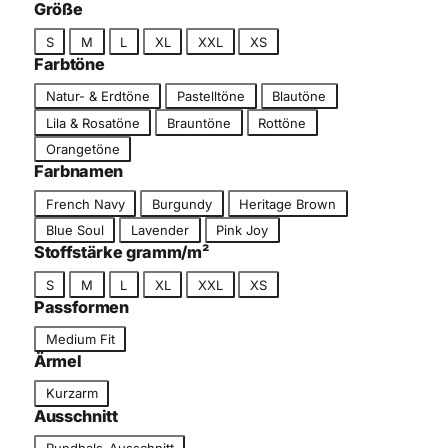
c
Größe
g
h
G
o
S
M
L
XL
XXL
XS
n
r
r
Farbtöne
i
ö
i
F
t
Natur- & Erdtöne
Pastelltöne
Blautöne
ß
e
a
t
Lila & Rosatöne
Brauntöne
Rottöne
e
r
Orangetöne
b
Farbnamen
t
F
o
French Navy
Burgundy
Heritage Brown
a
n
Blue Soul
Lavender
Pink Joy
r
Stoffstärke gramm/m²
b
G
S
M
L
XL
XXL
XS
n
r
Passformen
a
ö
m
P
Medium Fit
ß
e
a
Ärmel
e
s
Ä
Kurzarm
s
r
Ausschnitt
f
m
A
o
Rundhals-Ausschnitt