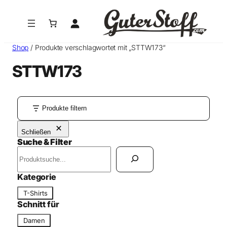
Shop
/ Produkte verschlagwortet mit „STTW173“
STTW173
Produkte filtern
Schließen
Suche & Filter
S
u
c
Kategorie
h
K
T-Shirts
e
a
Schnitt für
n
t
S
Damen
e