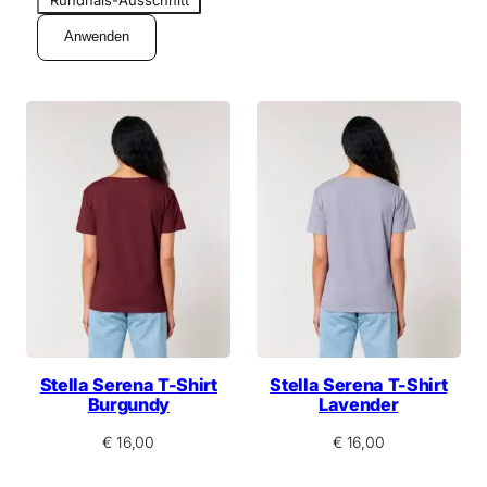
e
u
r
l
Anwenden
s
m
s
c
h
n
i
t
t
Stella Serena T-Shirt
Stella Serena T-Shirt
Burgundy
Lavender
€
16,00
€
16,00