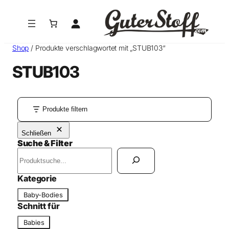
Shop
/ Produkte verschlagwortet mit „STUB103“
STUB103
Produkte filtern
Schließen
Suche & Filter
S
u
c
Kategorie
h
K
Baby-Bodies
e
a
Schnitt für
n
t
S
Babies
e