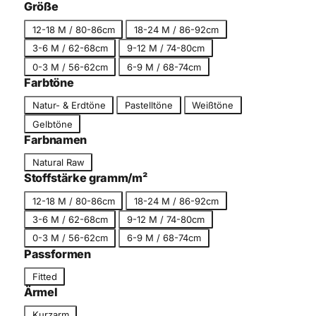
c
Größe
g
h
G
o
12-18 M / 80-86cm
18-24 M / 86-92cm
n
r
r
3-6 M / 62-68cm
9-12 M / 74-80cm
i
ö
i
t
0-3 M / 56-62cm
6-9 M / 68-74cm
ß
e
t
Farbtöne
e
F
Natur- & Erdtöne
Pastelltöne
Weißtöne
a
Gelbtöne
r
Farbnamen
b
F
Natural Raw
t
a
Stoffstärke gramm/m²
o
r
n
G
12-18 M / 80-86cm
18-24 M / 86-92cm
b
r
3-6 M / 62-68cm
9-12 M / 74-80cm
n
ö
a
0-3 M / 56-62cm
6-9 M / 68-74cm
ß
m
Passformen
e
e
P
Fitted
a
Ärmel
s
Ä
Kurzarm