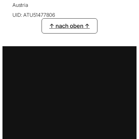
Austria
UID: ATU51477806
↑ nach oben ↑