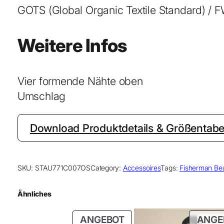
GOTS (Global Organic Textile Standard) / F
Weitere Infos
Vier formende Nähte oben
Umschlag
Download Produktdetails & Größentabel
SKU:
STAU771C007OS
Category:
Accessoires
Tags:
Fisherman Be
Ähnliches
PRODUKT
ANGEBOT
ANGE