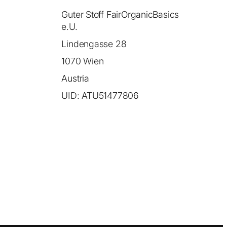
Guter Stoff FairOrganicBasics
e.U.
Lindengasse 28
1070 Wien
Austria
UID: ATU51477806