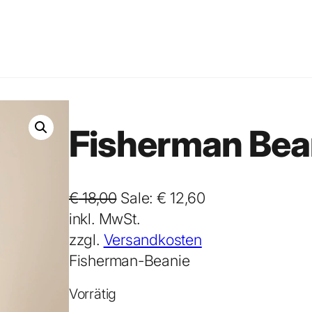
Fisherman Bean
U
A
€
18,00
Sale:
€
12,60
r
k
inkl. MwSt.
s
t
zzgl.
Versandkosten
p
u
Fisherman-Beanie
r
e
Vorrätig
ü
l