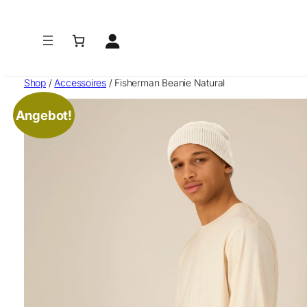
Zum
Inhalt
springen
Shop
/
Accessoires
/ Fisherman Beanie Natural
Angebot!