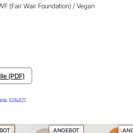
WF (Fair Wair Foundation) / Vegan
le (PDF)
anie
, 
STAU771
PRODUKT
PRODUKT
BOT
ANGEBOT
AN