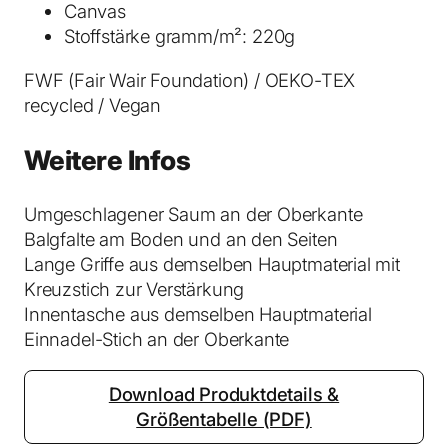
e
Canvas
P
Stoffstärke gramm/m²: 220g
u
FWF (Fair Wair Foundation) / OEKO-TEX
r
recycled / Vegan
p
l
Weitere Infos
e
L
o
Umgeschlagener Saum an der Oberkante
v
Balgfalte am Boden und an den Seiten
e
Lange Griffe aus demselben Hauptmaterial mit
M
Kreuzstich zur Verstärkung
e
Innentasche aus demselben Hauptmaterial
n
Einnadel-Stich an der Oberkante
g
e
Download Produktdetails &
Größentabelle (PDF)