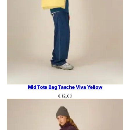
Mid Tote Bag Tasche Viva Yellow
€
12,00