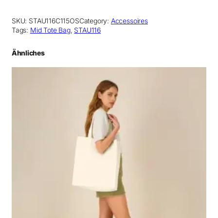
SKU:
STAU116C115OS
Category:
Accessoires
Tags:
Mid Tote Bag
, 
STAU116
Ähnliches