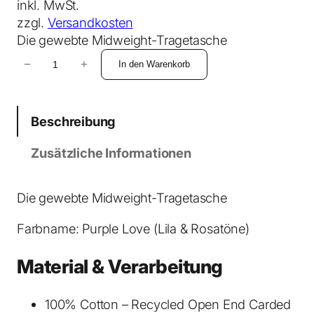
inkl. MwSt.
zzgl.
Versandkosten
Die gewebte Midweight-Tragetasche
M
−
+
In den Warenkorb
i
d
T
Beschreibung
o
t
Zusätzliche Informationen
e
B
a
Die gewebte Midweight-Tragetasche
g
Farbname: Purple Love (Lila & Rosatöne)
T
a
Material & Verarbeitung
s
c
h
100% Cotton – Recycled Open End Carded