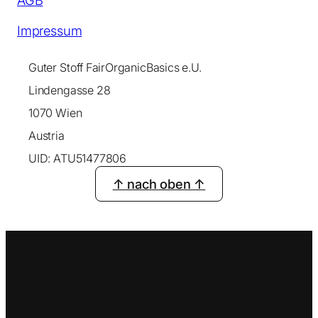
Impressum
Guter Stoff FairOrganicBasics e.U.
Lindengasse 28
1070 Wien
Austria
UID: ATU51477806
↑ nach oben ↑