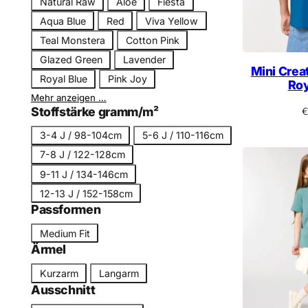
Natural Raw
Aloe
Fiesta
r
Aqua Blue
Red
Viva Yellow
b
Teal Monstera
Cotton Pink
n
Glazed Green
Lavender
a
Mini Creat
m
Royal Blue
Pink Joy
Roy
e
Mehr anzeigen …
Stoffstärke gramm/m²
€
G
3-4 J / 98-104cm
5-6 J / 110-116cm
r
7-8 J / 122-128cm
ö
9-11 J / 134-146cm
ß
12-13 J / 152-158cm
e
Passformen
P
Medium Fit
a
Ärmel
s
Ä
Kurzarm
Langarm
s
r
Ausschnitt
f
m