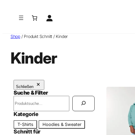
Zum
Inhalt
springen
Shop
/ Produkt Schnitt / Kinder
Kinder
Schließen
Suche & Filter
S
u
c
Kategorie
h
K
T-Shirts
Hoodies & Sweater
e
a
Schnitt für