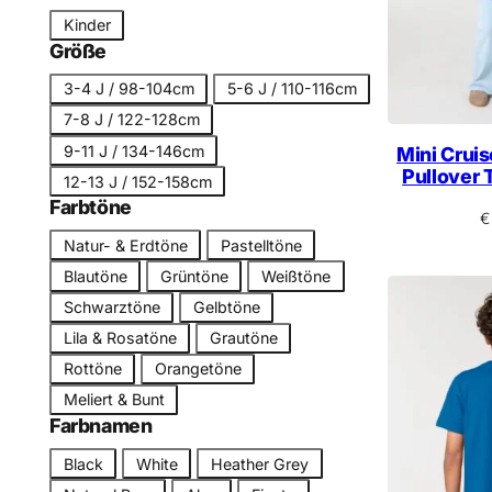
n
t
S
Kinder
e
c
Größe
g
h
G
o
3-4 J / 98-104cm
5-6 J / 110-116cm
n
r
r
7-8 J / 122-128cm
i
ö
i
9-11 J / 134-146cm
t
Mini Cruis
ß
e
Pullover 
t
12-13 J / 152-158cm
e
Farbtöne
€
F
Natur- & Erdtöne
Pastelltöne
a
Blautöne
Grüntöne
Weißtöne
r
Schwarztöne
Gelbtöne
b
Lila & Rosatöne
Grautöne
t
Rottöne
Orangetöne
o
n
Meliert & Bunt
Farbnamen
F
Black
White
Heather Grey
a