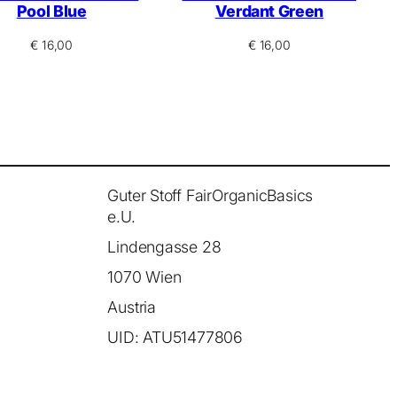
Pool Blue
Verdant Green
€
16,00
€
16,00
Guter Stoff FairOrganicBasics
e.U.
Lindengasse 28
1070 Wien
Austria
UID: ATU51477806