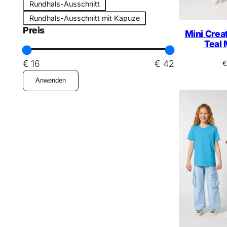
A
o
Rundhals-Ausschnitt
e
u
r
Rundhals-Ausschnitt mit Kapuze
l
s
m
Preis
Mini Creat
s
Teal
c
h
€ 16
€ 42
€
n
Anwenden
i
t
t