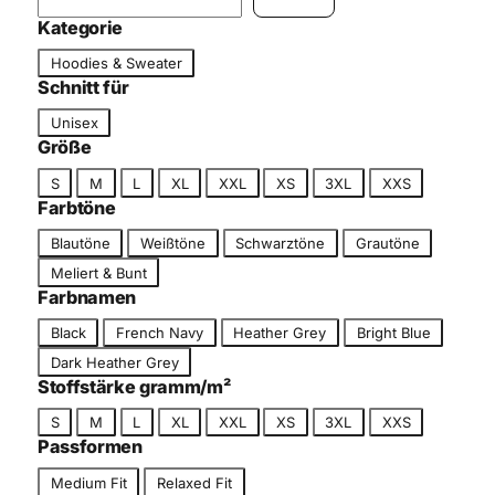
c
Kategorie
h
K
Hoodies & Sweater
e
a
Schnitt für
n
t
S
Unisex
e
c
Größe
g
h
G
o
S
M
L
XL
XXL
XS
3XL
XXS
n
r
r
Farbtöne
i
ö
i
F
t
Blautöne
Weißtöne
Schwarztöne
Grautöne
ß
e
a
t
Meliert & Bunt
e
r
Farbnamen
b
F
Black
French Navy
Heather Grey
Bright Blue
t
a
o
Dark Heather Grey
r
n
Stoffstärke gramm/m²
b
G
S
M
L
XL
XXL
XS
3XL
XXS
n
r
Passformen
a
ö
m
P
Medium Fit
Relaxed Fit
ß