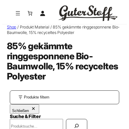
Zum
Inhalt
springen
Shop
/ Produkt Material / 85% gekämmte ringgesponnene Bio-
Baumwolle, 15% recyceltes Polyester
85% gekämmte
ringgesponnene Bio-
Baumwolle, 15% recyceltes
Polyester
Produkte filtern
Schließen
Suche & Filter
S
u