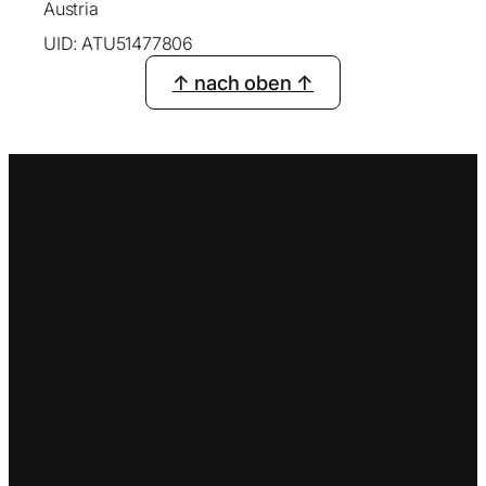
Austria
UID: ATU51477806
↑ nach oben ↑