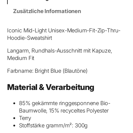
e
c
Zusätzliche Informationen
t
o
r
Iconic Mid-Light Unisex-Medium-Fit-Zip-Thru-
2
Hoodie-Sweatshirt
.
Langarm, Rundhals-Ausschnitt mit Kapuze,
0
Medium Fit
Z
I
Farbname: Bright Blue (Blautöne)
P
-
Material & Verarbeitung
H
o
85% gekämmte ringgesponnene Bio-
o
Baumwolle, 15% recyceltes Polyester
d
Terry
i
Stoffstärke gramm/m²: 300g
e