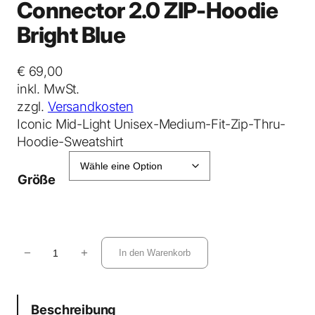
Connector 2.0 ZIP-Hoodie
Bright Blue
€
69,00
inkl. MwSt.
zzgl.
Versandkosten
Iconic Mid-Light Unisex-Medium-Fit-Zip-Thru-
Hoodie-Sweatshirt
Größe
C
−
+
In den Warenkorb
o
n
n
Beschreibung