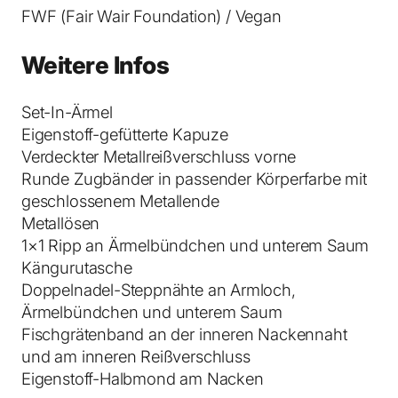
B
FWF (Fair Wair Foundation) / Vegan
r
i
Weitere Infos
g
h
Set-In-Ärmel
t
Eigenstoff-gefütterte Kapuze
B
Verdeckter Metallreißverschluss vorne
l
Runde Zugbänder in passender Körperfarbe mit
u
geschlossenem Metallende
e
Metallösen
M
1×1 Ripp an Ärmelbündchen und unterem Saum
e
Kängurutasche
n
Doppelnadel-Steppnähte an Armloch,
g
Ärmelbündchen und unterem Saum
e
Fischgrätenband an der inneren Nackennaht
und am inneren Reißverschluss
Eigenstoff-Halbmond am Nacken