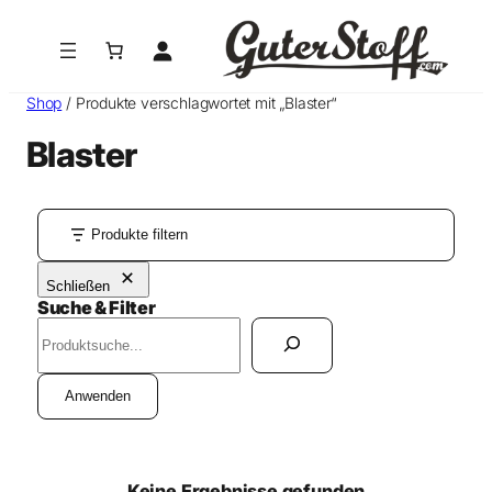
Shop
/ Produkte verschlagwortet mit „Blaster“
Blaster
Produkte filtern
Schließen
Suche & Filter
S
u
c
Anwenden
h
e
n
Keine Ergebnisse gefunden