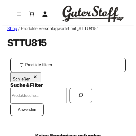
Shop
/ Produkte verschlagwortet mit „STTU815“
STTU815
Produkte filtern
Schließen
Suche & Filter
S
u
c
Anwenden
h
e
n
Keine Ergebnisse gefunden