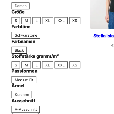
n
t
S
Damen
e
c
Größe
g
h
G
o
S
M
L
XL
XXL
XS
n
r
Farbtöne
r
i
ö
i
F
t
Stella Isl
Schwarztöne
ß
e
a
Farbnamen
t
e
€
r
F
Black
b
a
Stoffstärke gramm/m²
t
r
G
o
S
M
L
XL
XXL
XS
b
r
Passformen
n
n
ö
P
a
Medium Fit
ß
a
Ärmel
m
e
s
e
Ä
Kurzarm
s
r
Ausschnitt
f
m
A
o
V-Ausschnitt
e