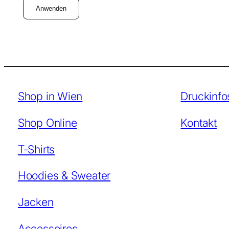
u
r
l
Anwenden
s
m
s
c
h
n
i
t
Shop in Wien
Druckinfo
t
Shop Online
Kontakt
T-Shirts
Hoodies & Sweater
Jacken
Accessoires