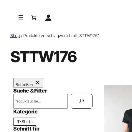
Shop
/ Produkte verschlagwortet mit „STTW176“
STTW176
Schließen
Suche & Filter
S
u
c
Kategorie
h
K
T-Shirts
e
a
Schnitt für