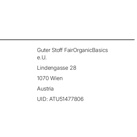
Guter Stoff FairOrganicBasics
e.U.
Lindengasse 28
1070 Wien
Austria
UID: ATU51477806