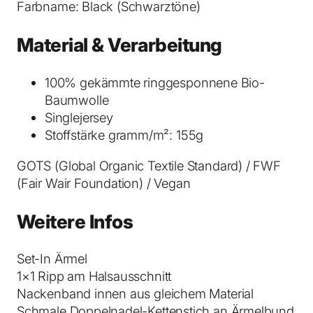
Farbname: Black (Schwarztöne)
S
h
Material & Verarbeitung
i
r
100% gekämmte ringgesponnene Bio-
t
Baumwolle
B
Singlejersey
l
Stoffstärke gramm/m²: 155g
a
c
GOTS (Global Organic Textile Standard) / FWF
k
(Fair Wair Foundation) / Vegan
M
e
Weitere Infos
n
g
Set-In Ärmel
e
1×1 Ripp am Halsausschnitt
Nackenband innen aus gleichem Material
Schmale Doppelnadel-Kettenstich an Ärmelbund