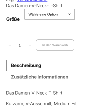
Das Damen-V-Neck-T-Shirt
Größe
S
−
+
In den Warenkorb
t
e
l
Beschreibung
l
a
Zusätzliche Informationen
I
s
l
Das Damen-V-Neck-T-Shirt
a
Kurzarm, V-Ausschnitt, Medium Fit
T
-