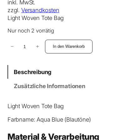
inkl. MwSt.
zzgl.
Versandkosten
Light Woven Tote Bag
Nur noch 2 vorrätig
L
−
+
In den Warenkorb
i
g
h
Beschreibung
t
T
Zusätzliche Informationen
o
t
e
Light Woven Tote Bag
B
Farbname: Aqua Blue (Blautöne)
a
g
Material & Verarbeitung
T