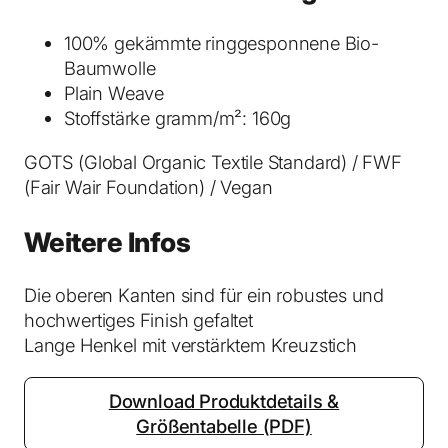
a
s
100% gekämmte ringgesponnene Bio-
c
Baumwolle
h
Plain Weave
e
Stoffstärke gramm/m²: 160g
A
GOTS (Global Organic Textile Standard) / FWF
q
(Fair Wair Foundation) / Vegan
u
a
Weitere Infos
B
l
u
Die oberen Kanten sind für ein robustes und
e
hochwertiges Finish gefaltet
M
Lange Henkel mit verstärktem Kreuzstich
e
n
Download Produktdetails &
g
Größentabelle (PDF)
e