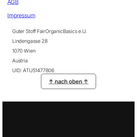
AGB
Impressum
Guter Stoff FairOrganicBasics e.U.
Lindengasse 28
1070 Wien
Austria
UID: ATU51477806
↑ nach oben ↑