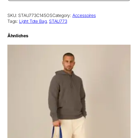
SKU:
STAU773C145OS
Category:
Accessoires
Tags:
Light Tote Bag
, 
STAU773
Ähnliches