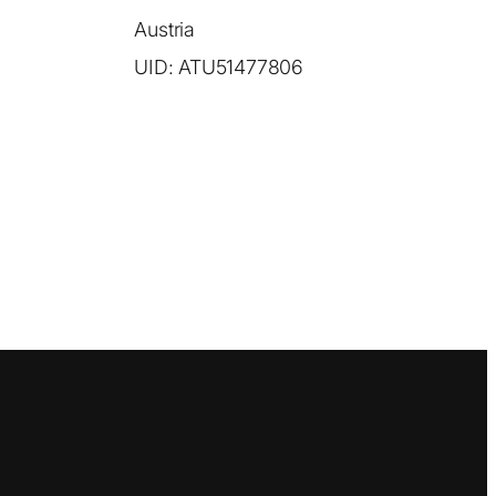
Austria
UID: ATU51477806