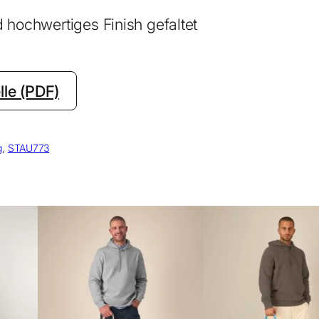
 hochwertiges Finish gefaltet
le (PDF)
g
, 
STAU773