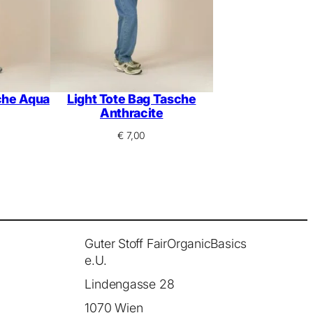
che Aqua
Light Tote Bag Tasche
Anthracite
€
7,00
Guter Stoff FairOrganicBasics
e.U.
Lindengasse 28
1070 Wien