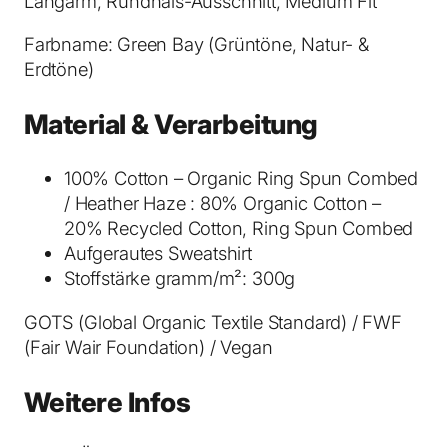
Langarm, Rundhals-Ausschnitt, Medium Fit
S
w
Farbname: Green Bay (Grüntöne, Natur- &
e
Erdtöne)
a
t
Material & Verarbeitung
s
h
100% Cotton – Organic Ring Spun Combed
i
/ Heather Haze : 80% Organic Cotton –
r
20% Recycled Cotton, Ring Spun Combed
t
Aufgerautes Sweatshirt
G
Stoffstärke gramm/m²: 300g
r
e
GOTS (Global Organic Textile Standard) / FWF
e
(Fair Wair Foundation) / Vegan
n
B
Weitere Infos
a
y