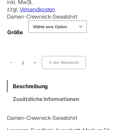
inkl. MwSt.
zzgl.
Versandkosten
Damen-Crewneck-Sweatshirt
Größe
S
−
+
In den Warenkorb
t
e
l
Beschreibung
l
a
Zusätzliche Informationen
A
l
m
Damen-Crewneck-Sweatshirt
a