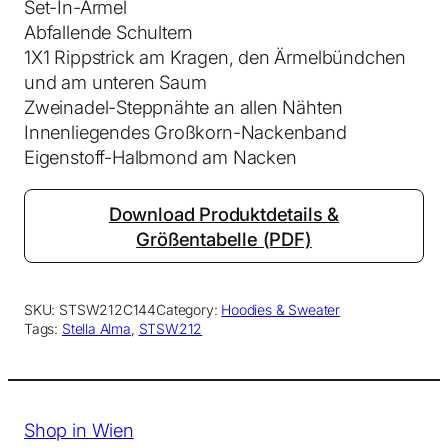
Set-In-Ärmel
M
Abfallende Schultern
e
1X1 Rippstrick am Kragen, den Ärmelbündchen
n
und am unteren Saum
g
Zweinadel-Steppnähte an allen Nähten
e
Innenliegendes Großkorn-Nackenband
Eigenstoff-Halbmond am Nacken
Download Produktdetails &
Größentabelle (PDF)
SKU:
STSW212C144
Category:
Hoodies & Sweater
Tags:
Stella Alma
, 
STSW212
Shop in Wien