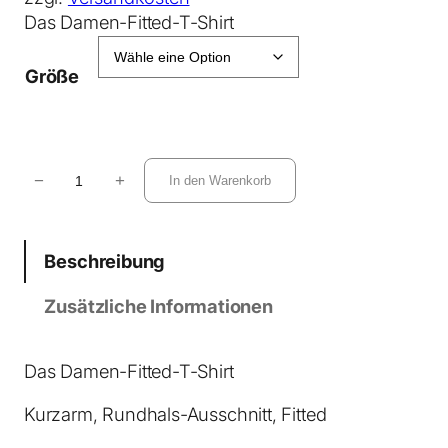
Das Damen-Fitted-T-Shirt
Größe
S
−
+
In den Warenkorb
t
e
l
Beschreibung
l
a
Zusätzliche Informationen
E
l
l
Das Damen-Fitted-T-Shirt
a
Kurzarm, Rundhals-Ausschnitt, Fitted
T
-