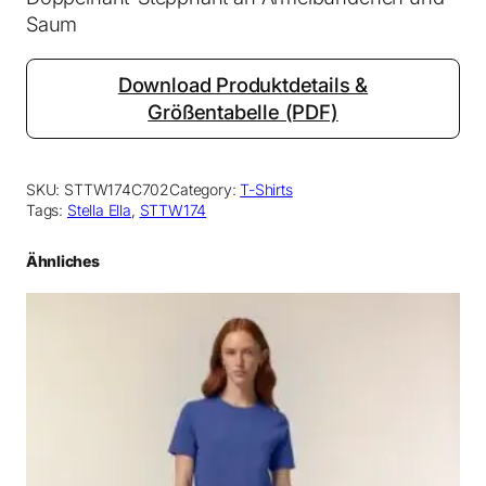
Saum
e
Download Produktdetails &
Größentabelle (PDF)
SKU:
STTW174C702
Category:
T-Shirts
Tags:
Stella Ella
, 
STTW174
Ähnliches