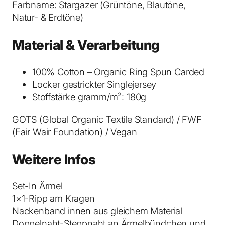
Farbname: Stargazer (Grüntöne, Blautöne,
S
Natur- & Erdtöne)
h
i
Material & Verarbeitung
r
t
100% Cotton – Organic Ring Spun Carded
S
Locker gestrickter Singlejersey
t
Stoffstärke gramm/m²: 180g
a
r
GOTS (Global Organic Textile Standard) / FWF
g
(Fair Wair Foundation) / Vegan
a
z
Weitere Infos
e
r
Set-In Ärmel
M
1×1-Ripp am Kragen
e
Nackenband innen aus gleichem Material
n
Doppelnaht-Steppnaht an Ärmelbündchen und
g