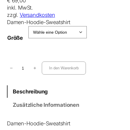
€
69,00
inkl. MwSt.
zzgl.
Versandkosten
Damen-Hoodie-Sweatshirt
Größe
S
−
+
In den Warenkorb
t
e
l
Beschreibung
l
a
Zusätzliche Informationen
N
o
r
Damen-Hoodie-Sweatshirt