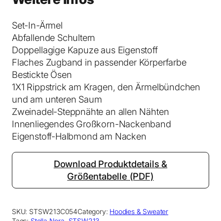
t
u
Set-In-Ärmel
r
Abfallende Schultern
a
Doppellagige Kapuze aus Eigenstoff
l
Flaches Zugband in passender Körperfarbe
R
Bestickte Ösen
a
1X1 Rippstrick am Kragen, den Ärmelbündchen
w
und am unteren Saum
M
Zweinadel-Steppnähte an allen Nähten
e
Innenliegendes Großkorn-Nackenband
n
Eigenstoff-Halbmond am Nacken
g
e
Download Produktdetails &
Größentabelle (PDF)
SKU:
STSW213C054
Category:
Hoodies & Sweater
Tags:
Stella Nora
, 
STSW213