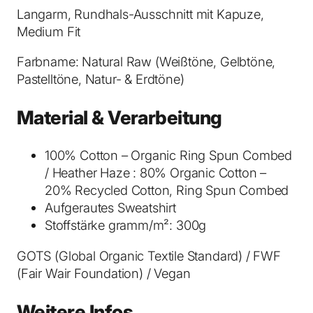
a
Langarm, Rundhals-Ausschnitt mit Kapuze,
H
Medium Fit
o
o
Farbname: Natural Raw (Weißtöne, Gelbtöne,
d
Pastelltöne, Natur- & Erdtöne)
i
e
Material & Verarbeitung
-
P
100% Cotton – Organic Ring Spun Combed
u
/ Heather Haze : 80% Organic Cotton –
l
20% Recycled Cotton, Ring Spun Combed
l
Aufgerautes Sweatshirt
o
Stoffstärke gramm/m²: 300g
v
e
GOTS (Global Organic Textile Standard) / FWF
r
(Fair Wair Foundation) / Vegan
N
a
Weitere Infos