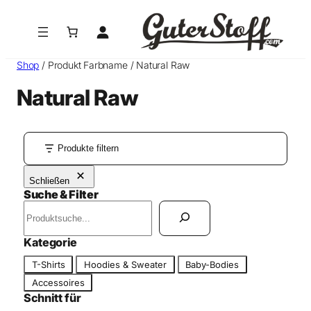
Zum
Inhalt
springen
Shop
/ Produkt Farbname / Natural Raw
Natural Raw
Produkte filtern
Schließen
Suche & Filter
S
u
c
Kategorie
h
K
T-Shirts
Hoodies & Sweater
Baby-Bodies
e
a
n
Accessoires
t
Schnitt für
e