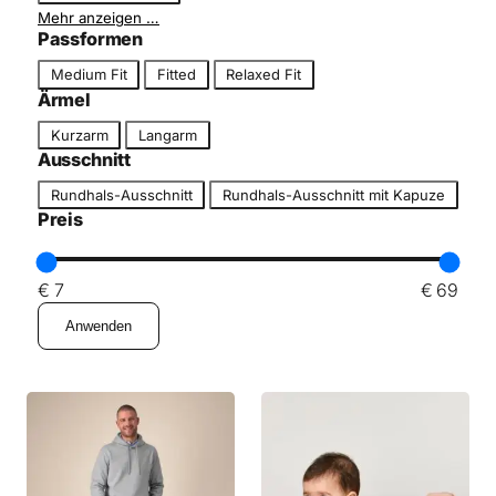
e
Mehr anzeigen …
Passformen
P
Medium Fit
Fitted
Relaxed Fit
a
Ärmel
s
Ä
Kurzarm
Langarm
s
r
Ausschnitt
f
m
A
o
Rundhals-Ausschnitt
Rundhals-Ausschnitt mit Kapuze
e
u
r
Preis
l
s
m
s
c
€ 7
€ 69
h
Anwenden
n
i
t
t