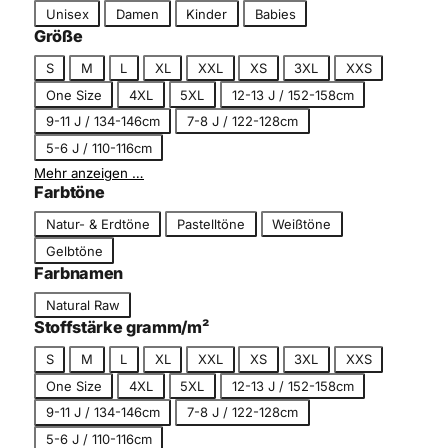
S
Unisex
Damen
Kinder
Babies
g
c
Größe
o
h
r
G
S
M
L
XL
XXL
XS
3XL
XXS
n
i
r
One Size
4XL
5XL
12-13 J / 152-158cm
i
e
ö
t
9-11 J / 134-146cm
7-8 J / 122-128cm
ß
t
5-6 J / 110-116cm
e
Mehr anzeigen …
Farbtöne
F
Natur- & Erdtöne
Pastelltöne
Weißtöne
a
Gelbtöne
r
Farbnamen
b
F
Natural Raw
t
a
Stoffstärke gramm/m²
o
r
n
G
S
M
L
XL
XXL
XS
3XL
XXS
b
r
One Size
4XL
5XL
12-13 J / 152-158cm
n
ö
a
9-11 J / 134-146cm
7-8 J / 122-128cm
ß
m
5-6 J / 110-116cm
e