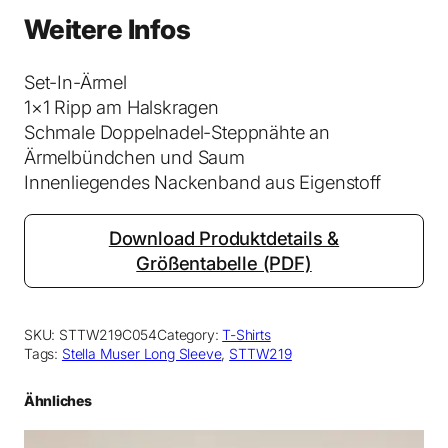
h
Weitere Infos
i
r
Set-In-Ärmel
t
1×1 Ripp am Halskragen
N
Schmale Doppelnadel-Steppnähte an
a
Ärmelbündchen und Saum
t
Innenliegendes Nackenband aus Eigenstoff
u
r
a
Download Produktdetails &
l
Größentabelle (PDF)
R
a
w
SKU:
STTW219C054
Category:
T-Shirts
Tags:
Stella Muser Long Sleeve
, 
STTW219
M
e
Ähnliches
n
g