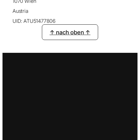
1070 Wien
Austria
UID: ATU51477806
↑ nach oben ↑