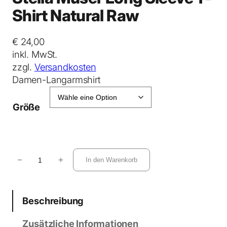
Shirt Natural Raw
€
24,00
inkl. MwSt.
zzgl.
Versandkosten
Damen-Langarmshirt
Größe
S
−
+
In den Warenkorb
t
e
l
Beschreibung
l
a
Zusätzliche Informationen