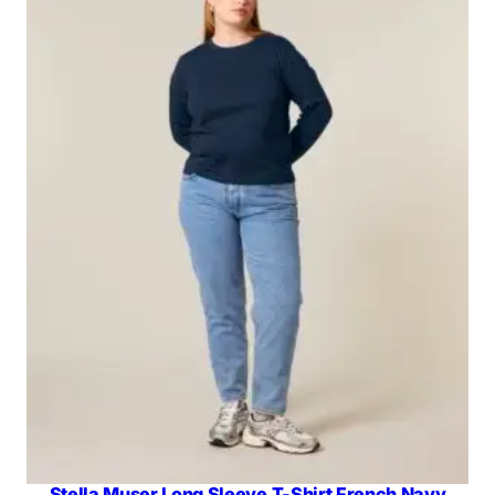
Stella Muser Long Sleeve T-Shirt French Navy