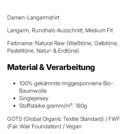
M
u
s
Damen-Langarmshirt
e
Langarm, Rundhals-Ausschnitt, Medium Fit
r
L
Farbname: Natural Raw (Weißtöne, Gelbtöne,
o
Pastelltöne, Natur- & Erdtöne)
n
g
Material & Verarbeitung
S
l
100% gekämmte ringgesponnene Bio-
e
Baumwolle
e
Singlejersey
v
Stoffstärke gramm/m²: 180g
e
T
GOTS (Global Organic Textile Standard) / FWF
-
(Fair Wair Foundation) / Vegan
S