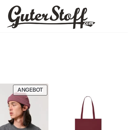
P
ANGEBOT
R
O
D
U
K