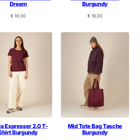
Dream
Burgundy
€
18,00
€
19,00
la Expresser 2.0 T-
Mid Tote Bag Tasche
Shirt Burgundy
Burgundy