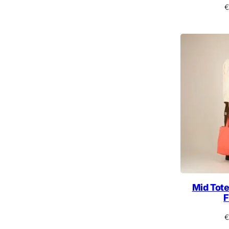
€
Mid Tot
F
€