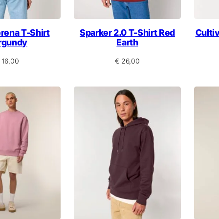
erena T-Shirt
Sparker 2.0 T-Shirt Red
Culti
rgundy
Earth
16,00
€
26,00