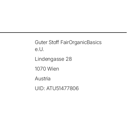
Guter Stoff FairOrganicBasics
e.U.
Lindengasse 28
1070 Wien
Austria
UID: ATU51477806