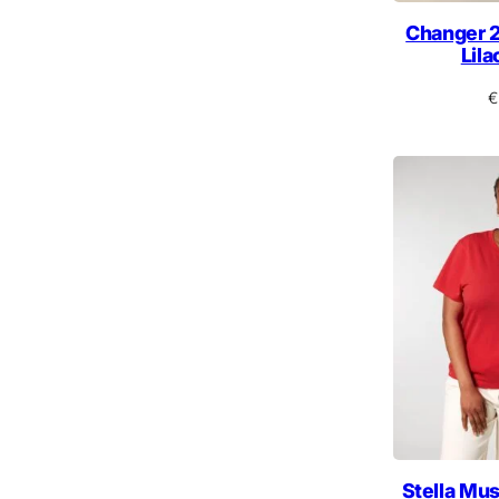
Changer 2
Lil
€
Stella Mus