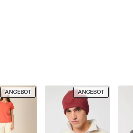
P
P
ANGEBOT
ANGEBOT
R
R
O
O
D
D
U
U
K
K