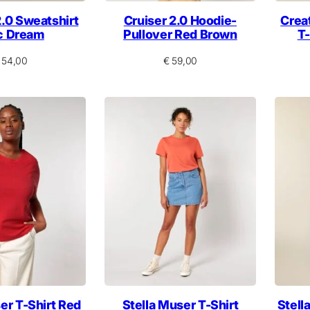
.0 Sweatshirt
Cruiser 2.0 Hoodie-
Crea
ac Dream
Pullover Red Brown
T-
54,00
€
59,00
er T-Shirt Red
Stella Muser T-Shirt
Stell