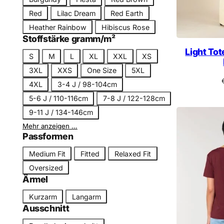
a
Red
Lilac Dream
Red Earth
r
Heather Rainbow
Hibiscus Rose
b
Stoffstärke gramm/m²
n
Light To
G
S
M
L
XL
XXL
XS
a
r
m
3XL
XXS
One Size
5XL
ö
e
4XL
3-4 J / 98-104cm
ß
5-6 J / 110-116cm
7-8 J / 122-128cm
e
9-11 J / 134-146cm
Mehr anzeigen …
Passformen
P
Medium Fit
Fitted
Relaxed Fit
a
Oversized
s
Ärmel
s
Ä
Kurzarm
Langarm
f
r
Ausschnitt
o
m
r
A