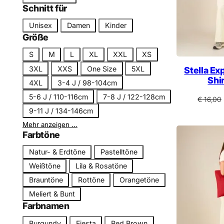
n
t
Schnitt für
e
S
Unisex
Damen
Kinder
g
c
Größe
o
h
r
G
S
M
L
XL
XXL
XS
n
i
r
3XL
XXS
One Size
5XL
Stella Ex
i
e
ö
Shir
4XL
3-4 J / 98-104cm
t
ß
t
5-6 J / 110-116cm
7-8 J / 122-128cm
€
16,00
e
9-11 J / 134-146cm
Mehr anzeigen …
Farbtöne
F
Natur- & Erdtöne
Pastelltöne
a
Weißtöne
Lila & Rosatöne
r
Brauntöne
Rottöne
Orangetöne
b
Meliert & Bunt
t
Farbnamen
o
F
n
Burgundy
Fiesta
Red Brown