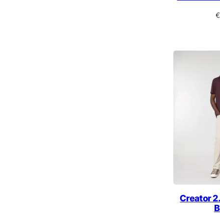
€
Creator 2
B