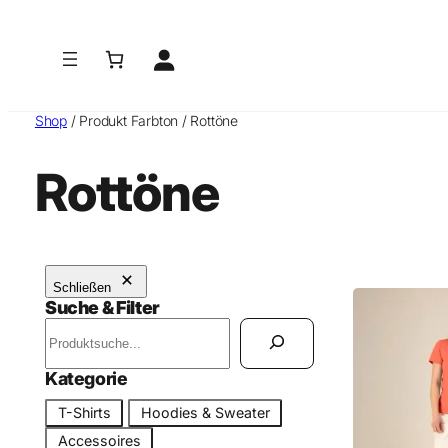
Zum
Inhalt
springen
Shop
/ Produkt Farbton / Rottöne
Rottöne
Schließen
Suche & Filter
S
u
c
Kategorie
h
K
T-Shirts
Hoodies & Sweater
e
a
Accessoires