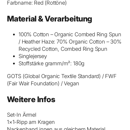
Farbname: Red (Rottöne)
-
S
Material & Verarbeitung
h
i
100% Cotton – Organic Combed Ring Spun
r
/ Heather Haze: 70% Organic Cotton – 30%
t
Recycled Cotton, Combed Ring Spun
R
Singlejersey
e
Stoffstärke gramm/m²: 180g
d
M
GOTS (Global Organic Textile Standard) / FWF
e
(Fair Wair Foundation) / Vegan
n
g
Weitere Infos
e
Set-In Ärmel
1×1-Ripp am Kragen
Nackenband innen aus gleichem Material