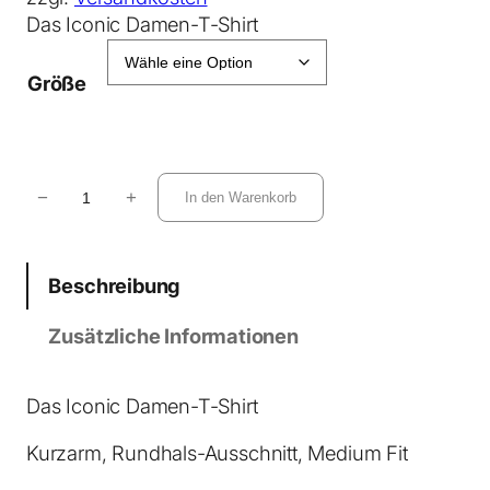
Das Iconic Damen-T-Shirt
Größe
S
−
+
In den Warenkorb
t
e
l
Beschreibung
l
a
Zusätzliche Informationen
M
u
s
Das Iconic Damen-T-Shirt
e
Kurzarm, Rundhals-Ausschnitt, Medium Fit
r
T