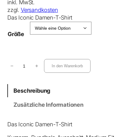
inkl. MwSt.
zzgl.
Versandkosten
Das Iconic Damen-T-Shirt
Größe
S
−
+
In den Warenkorb
t
e
l
Beschreibung
l
a
Zusätzliche Informationen
M
u
s
Das Iconic Damen-T-Shirt
e