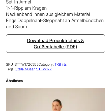
Set-In Ärmel
M
1×1-Ripp am Kragen
e
Nackenband innen aus gleichem Material
n
Enge Doppelnaht-Steppnaht an Ärmelbündchen
g
und Saum
e
Download Produktdetails &
Größentabelle (PDF)
SKU:
STTW172C355
Category:
T-Shirts
Tags:
Stella Muser
, 
STTW172
Ähnliches