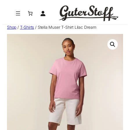
Zum
Inhalt
springen
Shop
/
T-Shirts
/ Stella Muser T-Shirt Lilac Dream