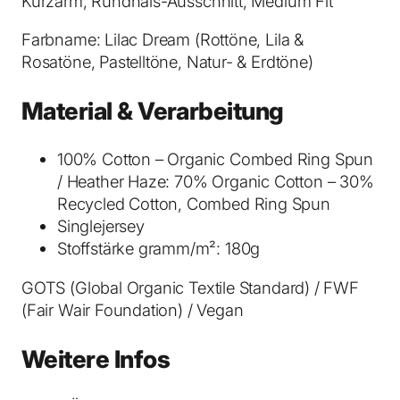
Kurzarm, Rundhals-Ausschnitt, Medium Fit
r
T
Farbname: Lilac Dream (Rottöne, Lila &
-
Rosatöne, Pastelltöne, Natur- & Erdtöne)
S
h
Material & Verarbeitung
i
r
100% Cotton – Organic Combed Ring Spun
t
/ Heather Haze: 70% Organic Cotton – 30%
L
Recycled Cotton, Combed Ring Spun
i
Singlejersey
l
Stoffstärke gramm/m²: 180g
a
c
GOTS (Global Organic Textile Standard) / FWF
D
(Fair Wair Foundation) / Vegan
r
e
Weitere Infos
a
m