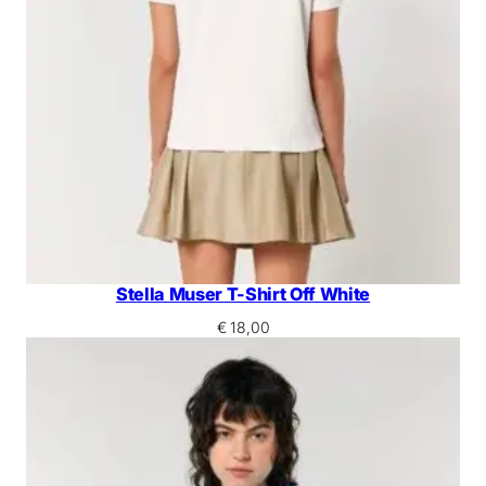
Stella Muser T-Shirt Off White
€
18,00