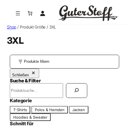
Zum
Inhalt
springen
Shop
/ Produkt Größe / 3XL
3XL
Produkte filtern
Schließen
Suche & Filter
S
u
c
Kategorie
h
K
T-Shirts
Polos & Hemden
Jacken
e
a
n
Hoodies & Sweater
t
Schnitt für
e