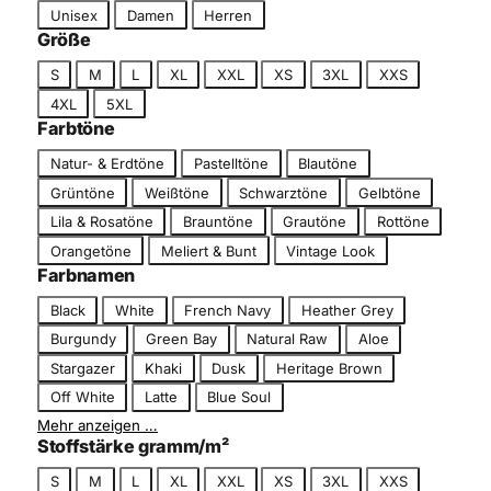
S
Unisex
Damen
Herren
g
c
Größe
o
h
r
G
S
M
L
XL
XXL
XS
3XL
XXS
n
i
r
4XL
5XL
i
e
ö
Farbtöne
t
ß
t
F
Natur- & Erdtöne
Pastelltöne
Blautöne
e
a
Grüntöne
Weißtöne
Schwarztöne
Gelbtöne
r
Lila & Rosatöne
Brauntöne
Grautöne
Rottöne
b
Orangetöne
Meliert & Bunt
Vintage Look
t
Farbnamen
o
n
F
Black
White
French Navy
Heather Grey
a
Burgundy
Green Bay
Natural Raw
Aloe
r
Stargazer
Khaki
Dusk
Heritage Brown
b
Off White
Latte
Blue Soul
n
Mehr anzeigen …
a
Stoffstärke gramm/m²
m
e
G
S
M
L
XL
XXL
XS
3XL
XXS