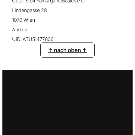
Guter Stoff FairOrganicBasics e.U.
Lindengasse 28
1070 Wien
Austria
UID: ATU51477806
↑ nach oben ↑