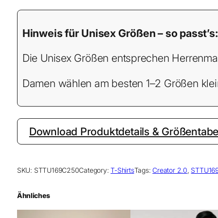
Hinweis für Unisex Größen – so passt’s:
Die Unisex Größen entsprechen Herrenma
Damen wählen am besten 1–2 Größen kleine
Download Produktdetails & Größentabel
SKU:
STTU169C250
Category:
T-Shirts
Tags:
Creator 2.0
, 
STTU16
Ähnliches