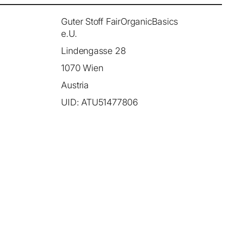
Guter Stoff FairOrganicBasics
e.U.
Lindengasse 28
1070 Wien
Austria
UID: ATU51477806