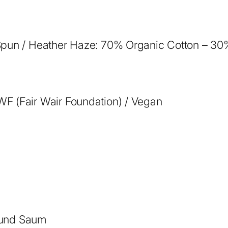
y
M
e
pun / Heather Haze: 70% Organic Cotton – 3
n
g
e
WF (Fair Wair Foundation) / Vegan
 und Saum