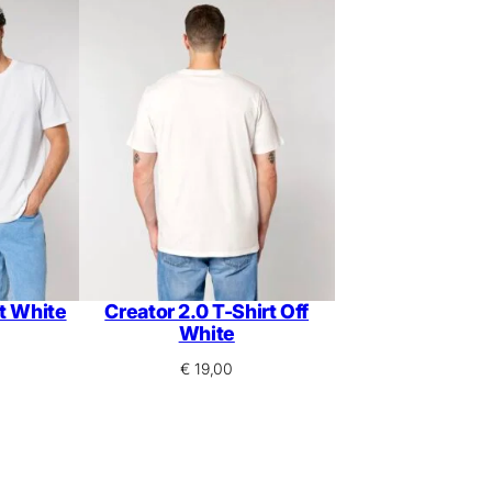
rt White
Creator 2.0 T-Shirt Off
White
€
19,00