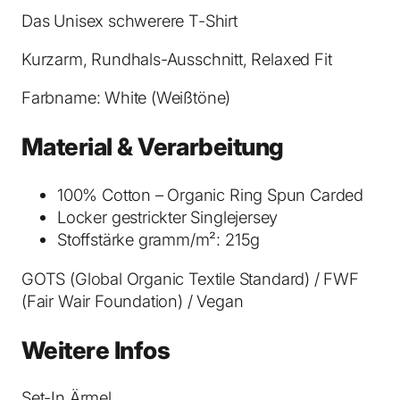
.
Das Unisex schwerere T-Shirt
0
Kurzarm, Rundhals-Ausschnitt, Relaxed Fit
T
-
Farbname: White (Weißtöne)
S
h
Material & Verarbeitung
i
r
100% Cotton – Organic Ring Spun Carded
t
Locker gestrickter Singlejersey
W
Stoffstärke gramm/m²: 215g
h
i
GOTS (Global Organic Textile Standard) / FWF
t
(Fair Wair Foundation) / Vegan
e
M
Weitere Infos
e
n
Set-In Ärmel
g