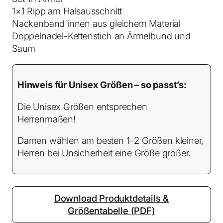
1×1 Ripp am Halsausschnitt
e
Nackenband innen aus gleichem Material
Doppelnadel-Kettenstich an Ärmelbund und
Saum
Hinweis für Unisex Größen – so passt’s:
Die Unisex Größen entsprechen
Herrenmaßen!
Damen wählen am besten 1–2 Größen kleiner,
Herren bei Unsicherheit eine Größe größer.
Download Produktdetails &
Größentabelle (PDF)