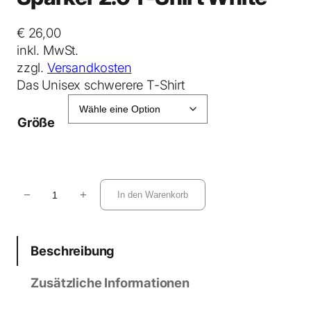
€
26,00
inkl. MwSt.
zzgl.
Versandkosten
Das Unisex schwerere T-Shirt
Größe
S
−
+
In den Warenkorb
p
a
r
Beschreibung
k
e
Zusätzliche Informationen
r
2