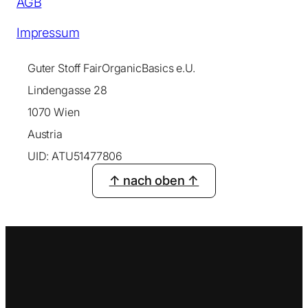
AGB
Impressum
Guter Stoff FairOrganicBasics e.U.
Lindengasse 28
1070 Wien
Austria
UID: ATU51477806
↑ nach oben ↑