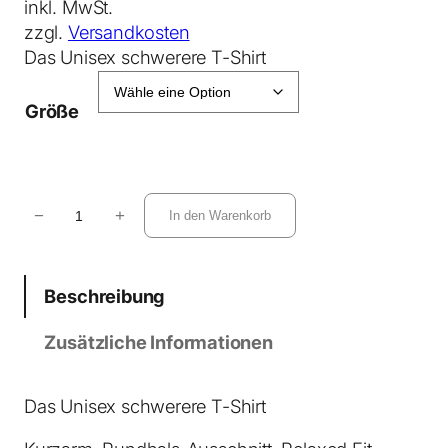
inkl. MwSt.
zzgl.
Versandkosten
Das Unisex schwerere T-Shirt
Größe
S
−
+
In den Warenkorb
p
a
r
Beschreibung
k
e
Zusätzliche Informationen
r
2
.
Das Unisex schwerere T-Shirt
0