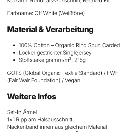
Kurzarm, Rundhals-Ausschnitt, Relaxed Fit
T
-
Farbname: Off White (Weißtöne)
S
h
Material & Verarbeitung
i
r
100% Cotton – Organic Ring Spun Carded
t
Locker gestrickter Singlejersey
O
Stoffstärke gramm/m²: 215g
f
f
GOTS (Global Organic Textile Standard) / FWF
W
(Fair Wair Foundation) / Vegan
h
i
Weitere Infos
t
e
Set-In Ärmel
M
1×1 Ripp am Halsausschnitt
e
Nackenband innen aus gleichem Material
n