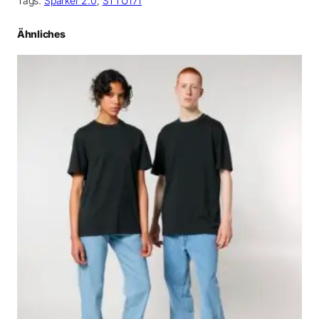
Tags:
Sparker 2.0
, 
STTU171
Ähnliches