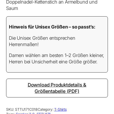
Doppelnadel-Kettenstich an Ärmelbund und
g
Saum
e
Hinweis für Unisex Größen – so passt’s:
Die Unisex Größen entsprechen
Herrenmaßen!
Damen wählen am besten 1–2 Größen kleiner,
Herren bei Unsicherheit eine Größe größer.
Download Produktdetails &
Größentabelle (PDF)
SKU:
STTU171C018
Category:
T-Shirts