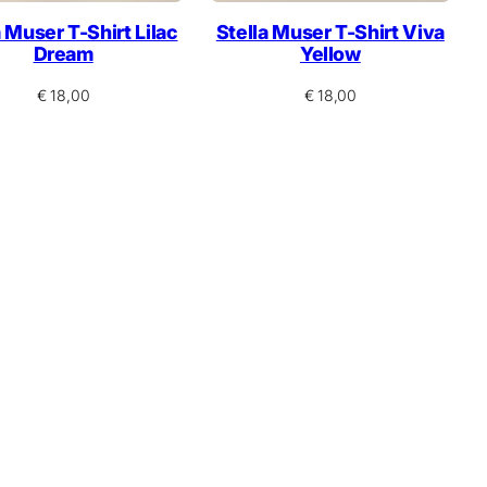
a Muser T-Shirt Lilac
Stella Muser T-Shirt Viva
Dream
Yellow
€
18,00
€
18,00