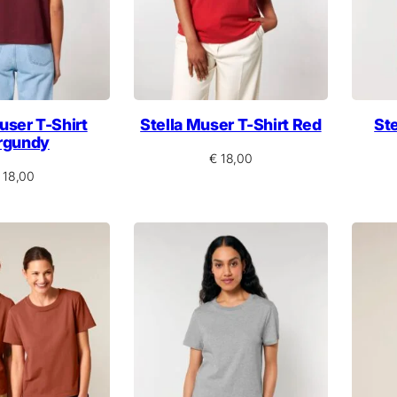
user T-Shirt
Stella Muser T-Shirt Red
Ste
rgundy
€
18,00
18,00