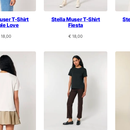
user T-Shirt
Stella Muser T-Shirt
Ste
ple Love
Fiesta
18,00
€
18,00