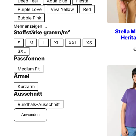
Deep Teal
Aqua Blue
Fiesta
n
Purple Love
Viva Yellow
Red
a
m
Bubble Pink
e
Mehr anzeigen …
Stella M
Stoffstärke gramm/m²
Herit
G
S
M
L
XL
XXL
XS
r
€
3XL
ö
Passformen
ß
P
Medium Fit
e
a
Ärmel
s
Ä
Kurzarm
s
r
Ausschnitt
f
m
A
o
Rundhals-Ausschnitt
e
u
r
l
Anwenden
s
m
s
c