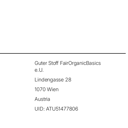
Guter Stoff FairOrganicBasics
e.U.
Lindengasse 28
1070 Wien
Austria
UID: ATU51477806