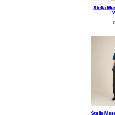
Stella Mus
W
€
Stella Mus