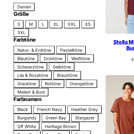
n
t
S
Damen
e
c
Größe
g
h
G
o
S
M
L
XL
XXL
XS
n
r
r
3XL
i
ö
i
Farbtöne
t
Stella M
ß
e
Bu
t
F
Natur- & Erdtöne
Pastelltöne
e
a
Blautöne
Grüntöne
Weißtöne
€
r
Schwarztöne
Gelbtöne
b
Lila & Rosatöne
Brauntöne
t
Grautöne
Rottöne
Orangetöne
o
n
Meliert & Bunt
Farbnamen
F
Black
French Navy
Heather Grey
a
Burgundy
Green Bay
Stargazer
r
Off White
Heritage Brown
b