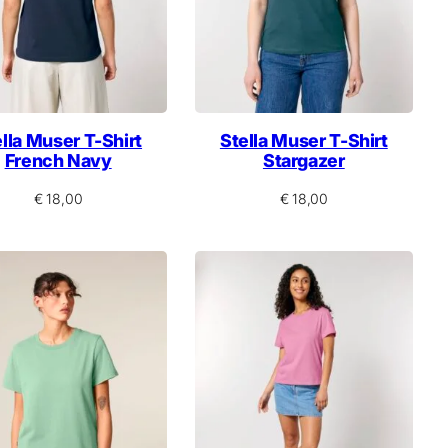
lla Muser T-Shirt
Stella Muser T-Shirt
French Navy
Stargazer
€
18,00
€
18,00