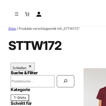
Shop
/ Produkte verschlagwortet mit „STTW172“
STTW172
Schließen
Suche & Filter
S
u
c
Kategorie
h
K
T-Shirts
e
a
Schnitt für