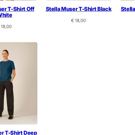
er T-Shirt Off
Stella Muser T-Shirt Black
Stell
hite
€
18,00
18,00
er T-Shirt Deep