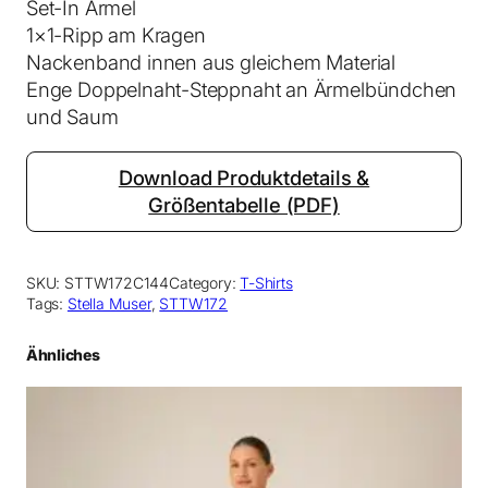
Set-In Ärmel
n
1×1-Ripp am Kragen
g
Nackenband innen aus gleichem Material
e
Enge Doppelnaht-Steppnaht an Ärmelbündchen
und Saum
Download Produktdetails &
Größentabelle (PDF)
SKU:
STTW172C144
Category:
T-Shirts
Tags:
Stella Muser
, 
STTW172
Ähnliches