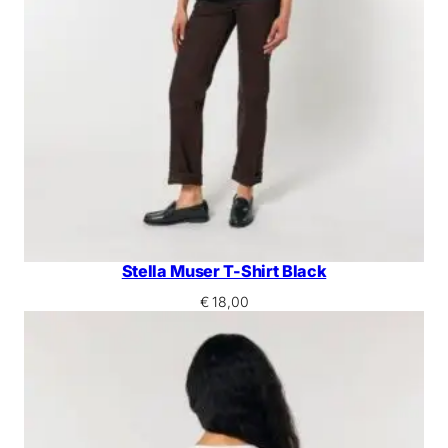
Stella Muser T-Shirt Black
€
18,00