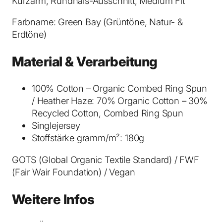
Kurzarm, Rundhals-Ausschnitt, Medium Fit
r
T
Farbname: Green Bay (Grüntöne, Natur- &
-
Erdtöne)
S
h
Material & Verarbeitung
i
r
100% Cotton – Organic Combed Ring Spun
t
/ Heather Haze: 70% Organic Cotton – 30%
G
Recycled Cotton, Combed Ring Spun
r
Singlejersey
e
Stoffstärke gramm/m²: 180g
e
n
GOTS (Global Organic Textile Standard) / FWF
B
(Fair Wair Foundation) / Vegan
a
y
Weitere Infos
M
e