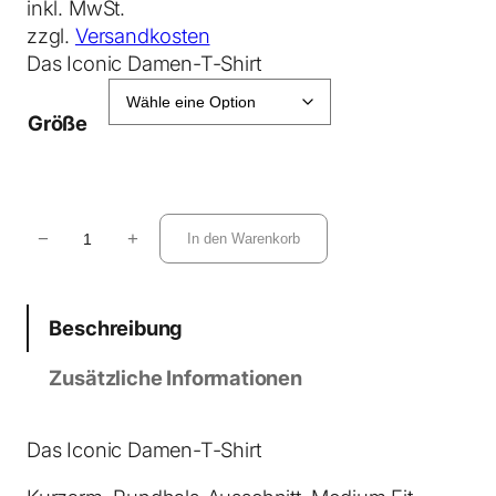
inkl. MwSt.
zzgl.
Versandkosten
Das Iconic Damen-T-Shirt
Größe
S
−
+
In den Warenkorb
t
e
l
Beschreibung
l
a
Zusätzliche Informationen
M
u
s
Das Iconic Damen-T-Shirt
e